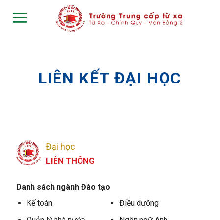
Skip
to
content
LIÊN KẾT ĐẠI HỌC
Đại học
LIÊN THÔNG
Danh sách ngành Đào tạo
Kế toán
Điều dưỡng
Quản lý nhà nước
Ngôn ngữ Anh