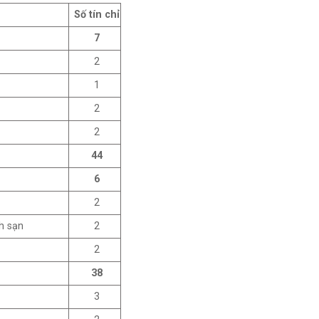
Số tín chỉ
7
2
1
2
2
44
6
2
h sạn
2
2
38
3