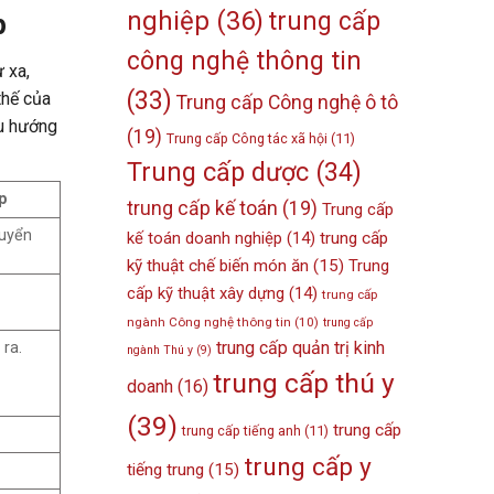
nghiệp
(36)
trung cấp
p
công nghệ thông tin
 xa,
(33)
thế của
Trung cấp Công nghệ ô tô
xu hướng
(19)
Trung cấp Công tác xã hội
(11)
Trung cấp dược
(34)
p
trung cấp kế toán
(19)
Trung cấp
tuyển
kế toán doanh nghiệp
(14)
trung cấp
kỹ thuật chế biến món ăn
(15)
Trung
cấp kỹ thuật xây dựng
(14)
trung cấp
ngành Công nghệ thông tin
(10)
trung cấp
trung cấp quản trị kinh
ra.
ngành Thú y
(9)
trung cấp thú y
doanh
(16)
(39)
trung cấp
trung cấp tiếng anh
(11)
trung cấp y
tiếng trung
(15)