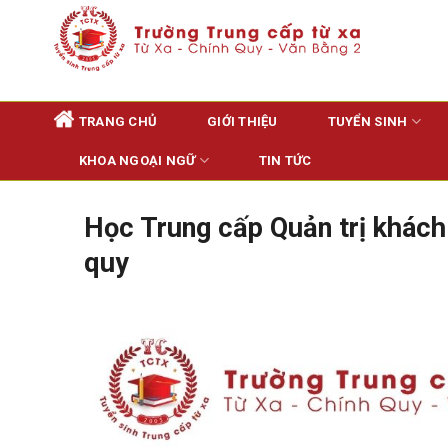
Skip
to
content
TRANG CHỦ
GIỚI THIỆU
TUYỂN SINH
KHOA NGOẠI NGỮ
TIN TỨC
Học Trung cấp Quản trị khách
quy