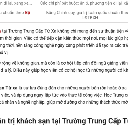
n đi lại, xăng xe,…
Các chi phí bắt buộc: ăn ở, phương tiện đi lại, x
uốc chuẩn theo
Bộ
Bằng Chính quy, giá trị toàn quốc chuẩn the
LĐTBXH.
a
tại Trường Trung Cấp Từ Xa không chỉ mang đến sự thuận tiện về 
m thời gian. Việc có thể tiếp cận kiến thức mọi nơi, mọi lúc giúp h
ng thời, nền tảng công nghệ ngày càng phát triển đã tạo ra các trả
ú vị.
rộng về không gian, mà còn là cơ hội tiếp cận đội ngũ giảng viên
địa lý. Điều này giúp học viên có cơ hội học từ những người có ki
ạn Từ xa
là sự lựa đúng đắn cho những người bận rộn hoặc ở xa
ng việc, và áp dụng ngay lập tức vào thực tế công việc. Học Trung 
ển cá nhân và nghề nghiệp, giúp mở đường cho những thách thức mớ
n trị khách sạn tại Trường Trung Cấp 