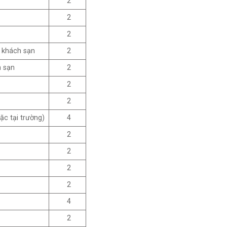
2
2
2
– khách sạn
2
h sạn
2
2
2
ặc tại trường)
4
2
2
2
2
4
2