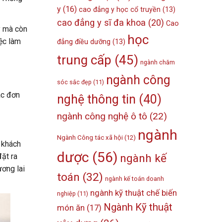
y
(16)
cao đẳng y học cổ truyền
(13)
cao đẳng y sĩ đa khoa
(20)
Cao
ý mà còn
học
iệc làm
đẳng điều dưỡng
(13)
trung cấp
(45)
ngành chăm
ngành công
sóc sắc đẹp
(11)
ác đơn
nghệ thông tin
(40)
ngành công nghệ ô tô
(22)
ngành
Ngành Công tác xã hội
(12)
p khách
dược
(56)
đặt ra
ngành kế
ương lai
toán
(32)
ngành kế toán doanh
ngành kỹ thuật chế biến
nghiệp
(11)
Ngành Kỹ thuật
món ăn
(17)