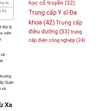
học cổ truyền
(32)
ăng xe,…
Trung cấp Y sĩ Đa
o Bộ
khoa
(42)
Trung cấp
địa lý,
điều dưỡng
(33)
trung
ọc viên
i
cấp điện công nghiệp
(24)
 và
nh
 trường
cấp Quản
i và
Từ Xa