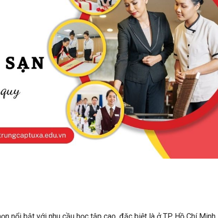
ọn nổi bật với nhu cầu học tập cao, đặc biệt là ở TP. Hồ Chí Minh