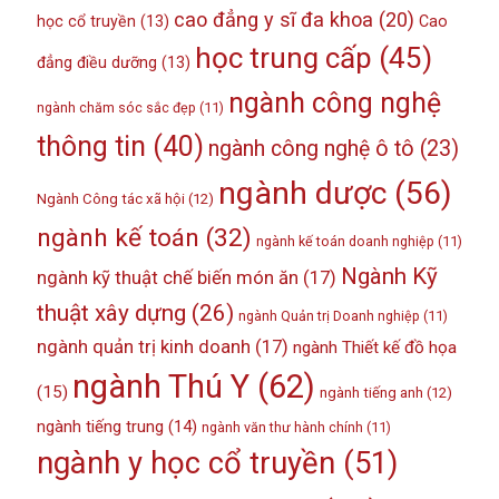
cao đẳng y sĩ đa khoa
(20)
học cổ truyền
(13)
Cao
học trung cấp
(45)
đẳng điều dưỡng
(13)
ngành công nghệ
ngành chăm sóc sắc đẹp
(11)
thông tin
(40)
ngành công nghệ ô tô
(23)
ngành dược
(56)
Ngành Công tác xã hội
(12)
ngành kế toán
(32)
ngành kế toán doanh nghiệp
(11)
Ngành Kỹ
ngành kỹ thuật chế biến món ăn
(17)
thuật xây dựng
(26)
ngành Quản trị Doanh nghiệp
(11)
ngành quản trị kinh doanh
(17)
ngành Thiết kế đồ họa
ngành Thú Y
(62)
(15)
ngành tiếng anh
(12)
ngành tiếng trung
(14)
ngành văn thư hành chính
(11)
ngành y học cổ truyền
(51)