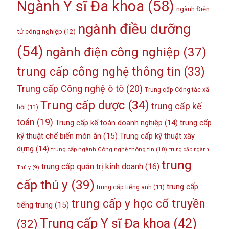
Ngành Y sĩ Đa khoa
(58)
ngành Điện
ngành điều dưỡng
tử công nghiệp
(12)
(54)
ngành điện công nghiệp
(37)
trung cấp công nghệ thông tin
(33)
Trung cấp Công nghệ ô tô
(20)
Trung cấp Công tác xã
Trung cấp dược
(34)
trung cấp kế
hội
(11)
toán
(19)
Trung cấp kế toán doanh nghiệp
(14)
trung cấp
kỹ thuật chế biến món ăn
(15)
Trung cấp kỹ thuật xây
dựng
(14)
trung cấp ngành Công nghệ thông tin
(10)
trung cấp ngành
trung
trung cấp quản trị kinh doanh
(16)
Thú y
(9)
cấp thú y
(39)
trung cấp
trung cấp tiếng anh
(11)
trung cấp y học cổ truyền
tiếng trung
(15)
Trung cấp Y sĩ Đa khoa
(42)
(32)