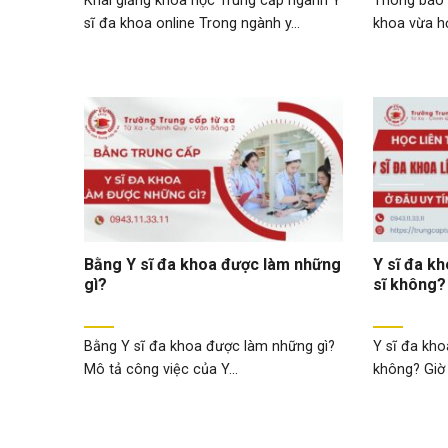
Khai giảng khóa học Trung cấp ngành Y
Thông báo t
sĩ đa khoa online Trong ngành y...
khoa vừa họ
Bằng Y sĩ đa khoa được làm những
Y sĩ đa k
gì?
sĩ không?
Bằng Y sĩ đa khoa được làm những gì?
Y sĩ đa kho
Mô tả công việc của Y...
không? Giờ 