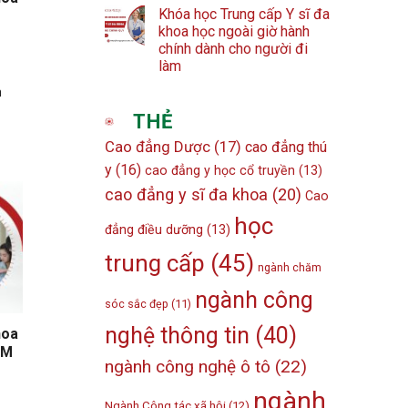
Khóa học Trung cấp Y sĩ đa
khoa học ngoài giờ hành
chính dành cho người đi
làm
m
THẺ
Cao đẳng Dược
(17)
cao đẳng thú
y
(16)
cao đẳng y học cổ truyền
(13)
cao đẳng y sĩ đa khoa
(20)
Cao
học
đẳng điều dưỡng
(13)
trung cấp
(45)
ngành chăm
ngành công
sóc sắc đẹp
(11)
nghệ thông tin
(40)
hoa
CM
ngành công nghệ ô tô
(22)
ngành
Ngành Công tác xã hội
(12)