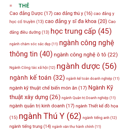
THẺ
Cao đẳng Dược
(17)
cao đẳng thú y
(16)
cao đẳng y
cao đẳng y sĩ đa khoa
(20)
học cổ truyền
(13)
Cao
học trung cấp
(45)
đẳng điều dưỡng
(13)
ngành công nghệ
ngành chăm sóc sắc đẹp
(11)
thông tin
(40)
ngành công nghệ ô tô
(22)
ngành dược
(56)
Ngành Công tác xã hội
(12)
ngành kế toán
(32)
ngành kế toán doanh nghiệp
(11)
Ngành Kỹ
ngành kỹ thuật chế biến món ăn
(17)
thuật xây dựng
(26)
ngành Quản trị Doanh nghiệp
(11)
ngành quản trị kinh doanh
(17)
ngành Thiết kế đồ họa
ngành Thú Y
(62)
(15)
ngành tiếng anh
(12)
ngành tiếng trung
(14)
ngành văn thư hành chính
(11)