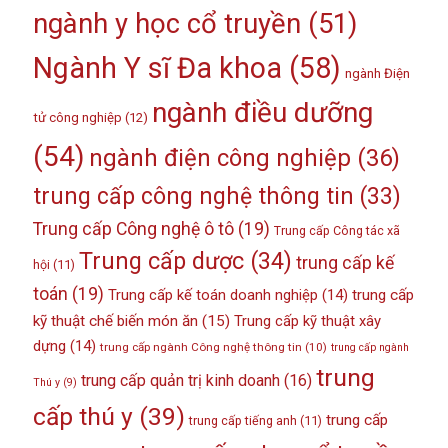
ngành y học cổ truyền
(51)
Ngành Y sĩ Đa khoa
(58)
ngành Điện
ngành điều dưỡng
tử công nghiệp
(12)
(54)
ngành điện công nghiệp
(36)
trung cấp công nghệ thông tin
(33)
Trung cấp Công nghệ ô tô
(19)
Trung cấp Công tác xã
Trung cấp dược
(34)
trung cấp kế
hội
(11)
toán
(19)
Trung cấp kế toán doanh nghiệp
(14)
trung cấp
kỹ thuật chế biến món ăn
(15)
Trung cấp kỹ thuật xây
dựng
(14)
trung cấp ngành Công nghệ thông tin
(10)
trung cấp ngành
trung
trung cấp quản trị kinh doanh
(16)
Thú y
(9)
cấp thú y
(39)
trung cấp
trung cấp tiếng anh
(11)