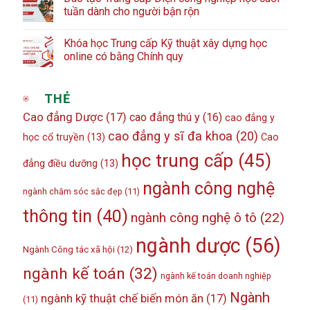
tuần dành cho người bận rộn
Khóa học Trung cấp Kỹ thuật xây dựng học
online có bằng Chính quy
THẺ
Cao đẳng Dược
(17)
cao đẳng thú y
(16)
cao đẳng y
cao đẳng y sĩ đa khoa
(20)
học cổ truyền
(13)
Cao
học trung cấp
(45)
đẳng điều dưỡng
(13)
ngành công nghệ
ngành chăm sóc sắc đẹp
(11)
thông tin
(40)
ngành công nghệ ô tô
(22)
ngành dược
(56)
Ngành Công tác xã hội
(12)
ngành kế toán
(32)
ngành kế toán doanh nghiệp
Ngành
ngành kỹ thuật chế biến món ăn
(17)
(11)