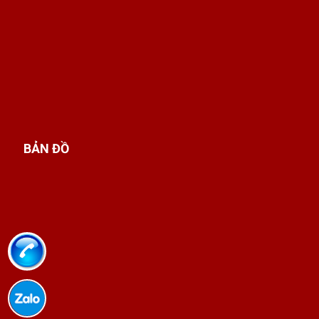
Học Trung cấp Chăm sóc sắc đẹp là học những
BẢN ĐỒ
gì?
Ai nên theo học Trung cấp Chăm sóc
sắc đẹp?
Đối tượng nên theo học ngành
Trung cấp
Chăm sóc sắc đẹp
này
Ngành Chăm sóc sắc đẹp phù hợp với khá
nhiều kiểu người, chứ không phải chỉ dành cho