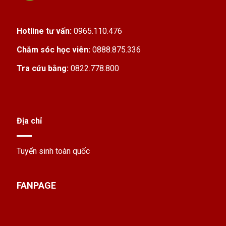
Kiến thức về mỹ phẩm, da liễu cơ bản, an toàn
trong sử dụng hóa chất, vệ sinh, khử khuẩn
Hotline tư vấn:
0965.110.476
dụng cụ trong ngành spa/thẩm mỹ.
Chăm sóc học viên:
0888.875.336
Giao tiếp với khách hàng, tư vấn dịch vụ, xử lý
Tra cứu bằng:
0822.778.800
mấy tình huống “khó ở” của khách trong quá
trình phục vụ.
Không chỉ học trong lớp, học viên còn được
Địa chỉ
thực hành trực tiếp trên mẫu thật, mô hình,
hoặc tại các cơ sở làm đẹp liên kết. Nhờ vậy,
Tuyển sinh toàn quốc
vừa học vừa làm, bạn sẽ hiểu rõ môi trường
làm việc ngoài đời nó như thế nào, bớt bỡ ngỡ
FANPAGE
khi chính thức đi làm sau này.