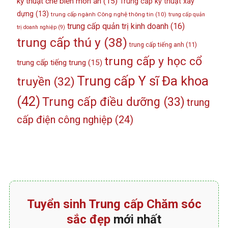
kỹ thuật chế biến món ăn
(15)
Trung cấp kỹ thuật xây
dựng
(13)
trung cấp ngành Công nghệ thông tin
(10)
trung cấp quản
trung cấp quản trị kinh doanh
(16)
trị doanh nghiệp
(9)
trung cấp thú y
(38)
trung cấp tiếng anh
(11)
trung cấp y học cổ
trung cấp tiếng trung
(15)
Trung cấp Y sĩ Đa khoa
truyền
(32)
(42)
Trung cấp điều dưỡng
(33)
trung
cấp điện công nghiệp
(24)
Tuyển sinh Trung cấp Chăm sóc
sắc đẹp
mới nhất