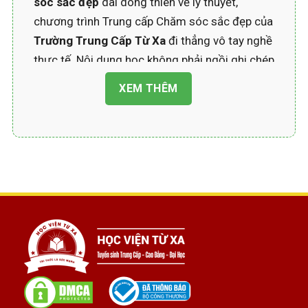
sóc sắc đẹp
dài dòng thiên về lý thuyết,
chương trình Trung cấp Chăm sóc sắc đẹp của
Trường Trung Cấp Từ Xa
đi thẳng vô tay nghề
thực tế. Nội dung học không phải ngồi ghi chép
suốt ngày, mà tập trung vào các kỹ năng mà
XEM THÊM
spa, salon, trung tâm làm đẹp đang cần:
Kỹ thuật chăm sóc da cơ bản và nâng cao: làm
sạch da, massage mặt, đắp mặt nạ, điều trị da
mụn, nám, lão hóa ở mức phù hợp với trình độ
trung cấp.
Một số kỹ thuật thẩm mỹ không phẫu thuật:
chăm sóc body, tẩy tế bào chết, massage cơ
thể thư giãn, gội đầu dưỡng sinh…
Kỹ thuật làm đẹp phổ biến: nối mi, vẽ chân mày,
trang điểm cá nhân, chăm sóc móng tay móng
chân cơ bản.