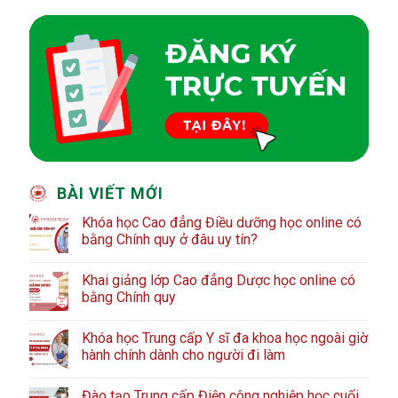
BÀI VIẾT MỚI
Khóa học Cao đẳng Điều dưỡng học online có
bằng Chính quy ở đâu uy tín?
Khai giảng lớp Cao đẳng Dược học online có
bằng Chính quy
Khóa học Trung cấp Y sĩ đa khoa học ngoài giờ
hành chính dành cho người đi làm
Đào tạo Trung cấp Điện công nghiệp học cuối