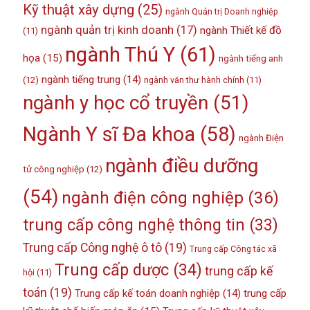
Kỹ thuật xây dựng
(25)
ngành Quản trị Doanh nghiệp
ngành quản trị kinh doanh
(17)
ngành Thiết kế đồ
(11)
ngành Thú Y
(61)
họa
(15)
ngành tiếng anh
ngành tiếng trung
(14)
(12)
ngành văn thư hành chính
(11)
ngành y học cổ truyền
(51)
Ngành Y sĩ Đa khoa
(58)
ngành Điện
ngành điều dưỡng
tử công nghiệp
(12)
(54)
ngành điện công nghiệp
(36)
trung cấp công nghệ thông tin
(33)
Trung cấp Công nghệ ô tô
(19)
Trung cấp Công tác xã
Trung cấp dược
(34)
trung cấp kế
hội
(11)
toán
(19)
Trung cấp kế toán doanh nghiệp
(14)
trung cấp