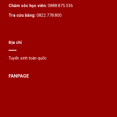
thợ kỹ thuật, hoặc người muốn đổi nghề trong
Chăm sóc học viên:
0888.875.336
tỉnh Bình Phước theo học kiểu này là hợp lý
luôn.
Tra cứu bằng:
0822.778.800
Địa chỉ
Tuyển sinh toàn quốc
FANPAGE
Thời gian học Trung cấp Điện công nghiệp ngắn
Chương trình đào tạo Trung cấp Điện
công nghiệp bám sát thực tế