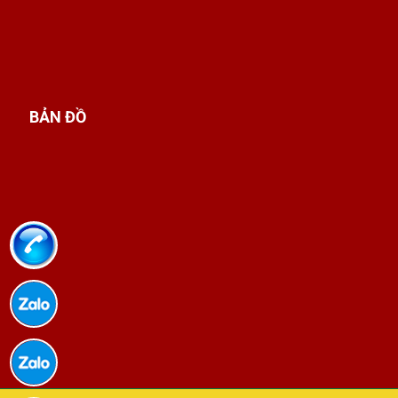
Chương trình
Trung cấp Điện công nghiệp
bên
Trường Trung Cấp Từ Xa
không có kiểu
dạy lý thuyết suông. Học là phải đụng thiết bị,
mô phỏng, thực hành cho quen tay. Nội dung
học xoay quanh mấy phần quan trọng của
BẢN ĐỒ
ngành như:
Lắp đặt, vận hành , bảo trì hệ thống điện công
nghiệp trong nhà máy
Đấu nối tủ điện, đọc bản vẽ điện, xử lý sự cố
dây dẫn và thiết bị
Sửa chữa động cơ, máy công nghiệp, kiểm tra
hệ thống bảo vệ
Sử dụng dụng cụ đo điện, kiểm tra an toàn lao
động đúng quy trình
Hướng dẫn làm việc thực tế trong xưởng, mô