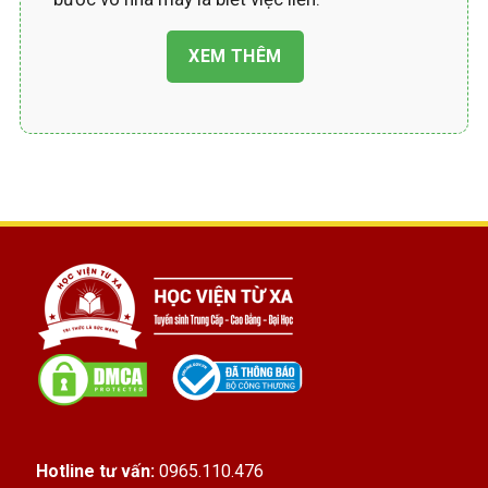
Thời gian học
Trung cấp Điện công
XEM THÊM
nghiệp ngắn
Thời gian học
Trung cấp Điện công nghiệp
chỉ
tầm từ 10-18 tháng là xong. Không dài dòng,
không mất mấy năm trời như đại học. Học
xong có
bằng Trung cấp Điện công nghiệp
chính quy
đàng hoàng, đi xin việc hay làm hồ
sơ đều được công nhận.
Cái hay là trường dạy theo kiểu từ xa, học
Trung cấp Điện công nghiệp
online là chính,
mấy buổi thực hành thì sắp xếp phù hợp cho
người đi làm. Bạn đi làm vẫn học được, đi học
vẫn giữ được công việc, không bị xáo trộn thời
gian, thu nhập vẫn ổn. Mấy anh em công nhân,
Hotline tư vấn:
0965.110.476