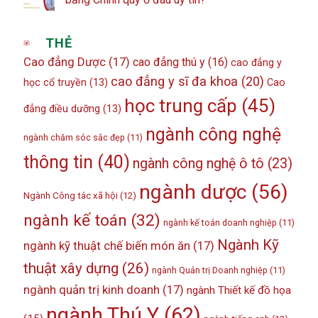
THẺ
Cao đẳng Dược
(17)
cao đẳng thú y
(16)
cao đẳng y
cao đẳng y sĩ đa khoa
(20)
học cổ truyền
(13)
Cao
học trung cấp
(45)
đẳng điều dưỡng
(13)
ngành công nghệ
ngành chăm sóc sắc đẹp
(11)
thông tin
(40)
ngành công nghệ ô tô
(23)
ngành dược
(56)
Ngành Công tác xã hội
(12)
ngành kế toán
(32)
ngành kế toán doanh nghiệp
(11)
Ngành Kỹ
ngành kỹ thuật chế biến món ăn
(17)
thuật xây dựng
(26)
ngành Quản trị Doanh nghiệp
(11)
ngành quản trị kinh doanh
(17)
ngành Thiết kế đồ họa
ngành Thú Y
(62)