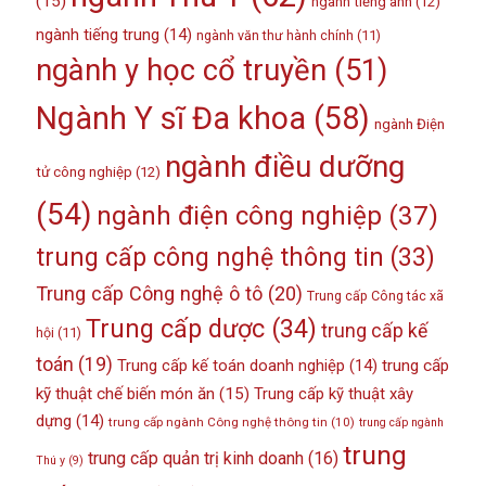
(15)
ngành tiếng anh
(12)
ngành tiếng trung
(14)
ngành văn thư hành chính
(11)
ngành y học cổ truyền
(51)
Ngành Y sĩ Đa khoa
(58)
ngành Điện
ngành điều dưỡng
tử công nghiệp
(12)
(54)
ngành điện công nghiệp
(37)
trung cấp công nghệ thông tin
(33)
Trung cấp Công nghệ ô tô
(20)
Trung cấp Công tác xã
Trung cấp dược
(34)
trung cấp kế
hội
(11)
toán
(19)
Trung cấp kế toán doanh nghiệp
(14)
trung cấp
kỹ thuật chế biến món ăn
(15)
Trung cấp kỹ thuật xây
dựng
(14)
trung cấp ngành Công nghệ thông tin
(10)
trung cấp ngành
trung
trung cấp quản trị kinh doanh
(16)
Thú y
(9)