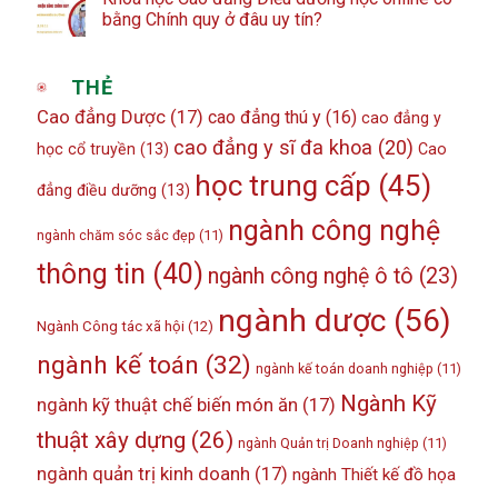
bằng Chính quy ở đâu uy tín?
THẺ
Cao đẳng Dược
(17)
cao đẳng thú y
(16)
cao đẳng y
cao đẳng y sĩ đa khoa
(20)
học cổ truyền
(13)
Cao
học trung cấp
(45)
đẳng điều dưỡng
(13)
ngành công nghệ
ngành chăm sóc sắc đẹp
(11)
thông tin
(40)
ngành công nghệ ô tô
(23)
ngành dược
(56)
Ngành Công tác xã hội
(12)
ngành kế toán
(32)
ngành kế toán doanh nghiệp
(11)
Ngành Kỹ
ngành kỹ thuật chế biến món ăn
(17)
thuật xây dựng
(26)
ngành Quản trị Doanh nghiệp
(11)
ngành quản trị kinh doanh
(17)
ngành Thiết kế đồ họa