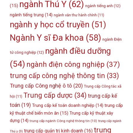
ngành Thú Y
(62)
(15)
ngành tiếng anh
(12)
ngành tiếng trung
(14)
ngành văn thư hành chính
(11)
ngành y học cổ truyền
(51)
Ngành Y sĩ Đa khoa
(58)
ngành Điện
ngành điều dưỡng
tử công nghiệp
(12)
(54)
ngành điện công nghiệp
(37)
trung cấp công nghệ thông tin
(33)
Trung cấp Công nghệ ô tô
(20)
Trung cấp Công tác xã
Trung cấp dược
(34)
trung cấp kế
hội
(11)
toán
(19)
Trung cấp kế toán doanh nghiệp
(14)
trung cấp
kỹ thuật chế biến món ăn
(15)
Trung cấp kỹ thuật xây
dựng
(14)
trung cấp ngành Công nghệ thông tin
(10)
trung cấp ngành
trung
trung cấp quản trị kinh doanh
(16)
Thú y
(9)