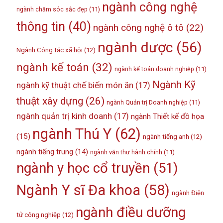
ngành công nghệ
ngành chăm sóc sắc đẹp
(11)
thông tin
(40)
ngành công nghệ ô tô
(22)
ngành dược
(56)
Ngành Công tác xã hội
(12)
ngành kế toán
(32)
ngành kế toán doanh nghiệp
(11)
Ngành Kỹ
ngành kỹ thuật chế biến món ăn
(17)
thuật xây dựng
(26)
ngành Quản trị Doanh nghiệp
(11)
ngành quản trị kinh doanh
(17)
ngành Thiết kế đồ họa
ngành Thú Y
(62)
(15)
ngành tiếng anh
(12)
ngành tiếng trung
(14)
ngành văn thư hành chính
(11)
ngành y học cổ truyền
(51)
Ngành Y sĩ Đa khoa
(58)
ngành Điện
ngành điều dưỡng
tử công nghiệp
(12)