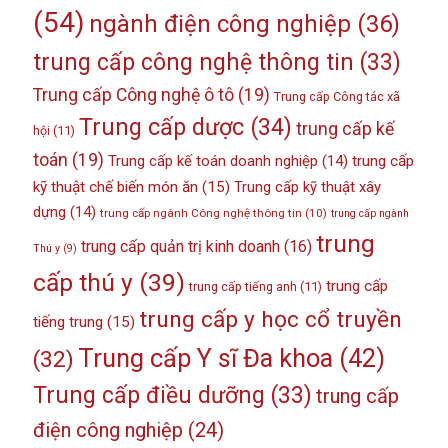
(54)
ngành điện công nghiệp
(36)
trung cấp công nghệ thông tin
(33)
Trung cấp Công nghệ ô tô
(19)
Trung cấp Công tác xã
Trung cấp dược
(34)
trung cấp kế
hội
(11)
toán
(19)
Trung cấp kế toán doanh nghiệp
(14)
trung cấp
kỹ thuật chế biến món ăn
(15)
Trung cấp kỹ thuật xây
dựng
(14)
trung cấp ngành Công nghệ thông tin
(10)
trung cấp ngành
trung
trung cấp quản trị kinh doanh
(16)
Thú y
(9)
cấp thú y
(39)
trung cấp
trung cấp tiếng anh
(11)
trung cấp y học cổ truyền
tiếng trung
(15)
Trung cấp Y sĩ Đa khoa
(42)
(32)
Trung cấp điều dưỡng
(33)
trung cấp
điện công nghiệp
(24)