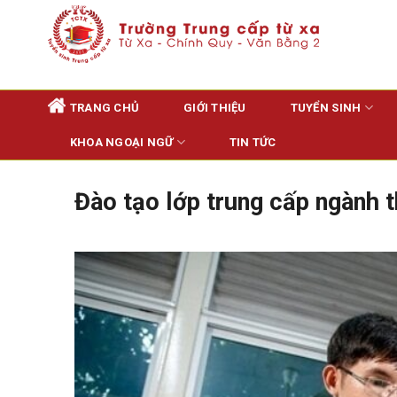
Skip
to
content
TRANG CHỦ
GIỚI THIỆU
TUYỂN SINH
KHOA NGOẠI NGỮ
TIN TỨC
Đào tạo lớp trung cấp ngành t