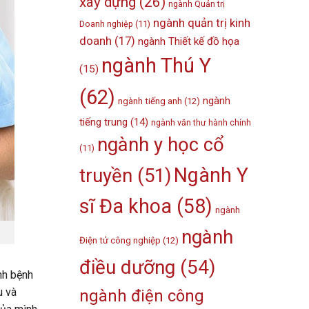
xây dựng
(26)
ngành Quản trị
ngành quản trị kinh
Doanh nghiệp
(11)
doanh
(17)
ngành Thiết kế đồ họa
ngành Thú Y
(15)
(62)
ngành
ngành tiếng anh
(12)
tiếng trung
(14)
ngành văn thư hành chính
ngành y học cổ
(11)
Ngành Y
truyền
(51)
sĩ Đa khoa
(58)
ngành
ngành
Điện tử công nghiệp
(12)
điều dưỡng
(54)
nh bệnh
u và
ngành điện công