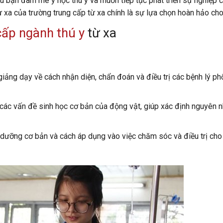
ếu bạn đam mê y học thú y và muốn tiếp tục phát triển sự nghiệp 
 xa của trường trung cấp từ xa chính là sự lựa chọn hoàn hảo ch
cấp ngành thú y
từ xa
iảng dạy về cách nhận diện, chẩn đoán và điều trị các bệnh lý ph
 các vấn đề sinh học cơ bản của động vật, giúp xác định nguyên 
 dưỡng cơ bản và cách áp dụng vào việc chăm sóc và điều trị ch