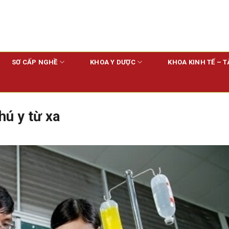
SƠ CẤP NGHỀ
KHOA Y DƯỢC
KHOA KINH TẾ – T
hú y từ xa