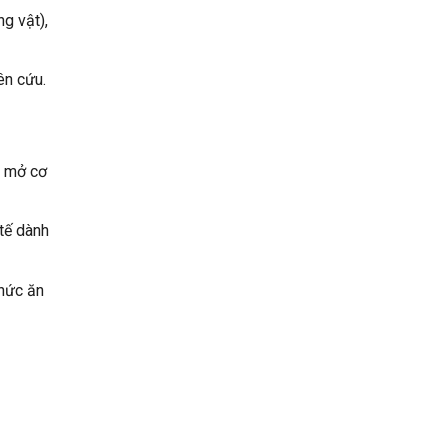
g vật),
ên cứu.
c mở cơ
tế dành
thức ăn