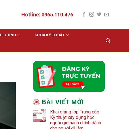
Hotline: 0965.110.476
ÀI CHÍNH
KHOA KỸ THUẬT
BÀI VIẾT MỚI
Khai giảng lớp Trung cấp
Kỹ thuật xây dựng học
ngoài giờ hành chính dành
cho người đi làm