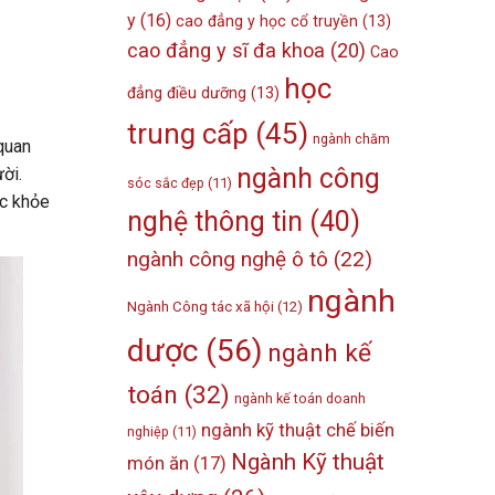
y
(16)
cao đẳng y học cổ truyền
(13)
cao đẳng y sĩ đa khoa
(20)
Cao
học
đẳng điều dưỡng
(13)
trung cấp
(45)
ngành chăm
quan
ngành công
ời.
sóc sắc đẹp
(11)
ức khỏe
nghệ thông tin
(40)
ngành công nghệ ô tô
(22)
ngành
Ngành Công tác xã hội
(12)
dược
(56)
ngành kế
toán
(32)
ngành kế toán doanh
ngành kỹ thuật chế biến
nghiệp
(11)
Ngành Kỹ thuật
món ăn
(17)