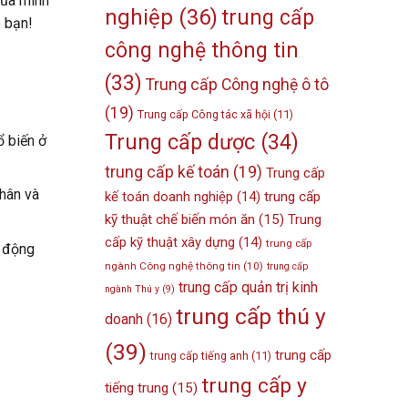
của mình
nghiệp
(36)
trung cấp
o bạn!
công nghệ thông tin
(33)
Trung cấp Công nghệ ô tô
(19)
Trung cấp Công tác xã hội
(11)
Trung cấp dược
(34)
ổ biến ở
trung cấp kế toán
(19)
Trung cấp
nhân và
kế toán doanh nghiệp
(14)
trung cấp
kỹ thuật chế biến món ăn
(15)
Trung
cấp kỹ thuật xây dựng
(14)
trung cấp
o động
ngành Công nghệ thông tin
(10)
trung cấp
trung cấp quản trị kinh
ngành Thú y
(9)
trung cấp thú y
doanh
(16)
(39)
trung cấp
trung cấp tiếng anh
(11)
trung cấp y
tiếng trung
(15)