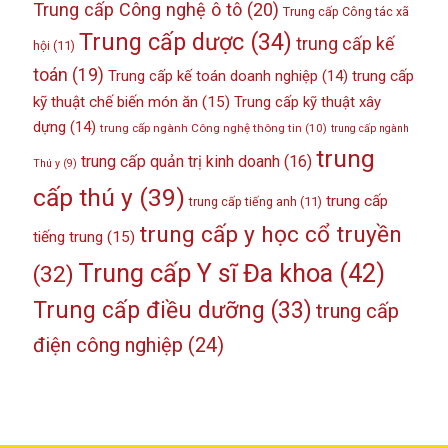
Trung cấp Công nghệ ô tô
(20)
Trung cấp Công tác xã
Trung cấp dược
(34)
trung cấp kế
hội
(11)
toán
(19)
Trung cấp kế toán doanh nghiệp
(14)
trung cấp
kỹ thuật chế biến món ăn
(15)
Trung cấp kỹ thuật xây
dựng
(14)
trung cấp ngành Công nghệ thông tin
(10)
trung cấp ngành
trung
trung cấp quản trị kinh doanh
(16)
Thú y
(9)
cấp thú y
(39)
trung cấp
trung cấp tiếng anh
(11)
trung cấp y học cổ truyền
tiếng trung
(15)
Trung cấp Y sĩ Đa khoa
(42)
(32)
Trung cấp điều dưỡng
(33)
trung cấp
điện công nghiệp
(24)