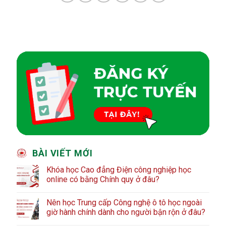
BÀI VIẾT MỚI
Khóa học Cao đẳng Điện công nghiệp học
online có bằng Chính quy ở đâu?
Nên học Trung cấp Công nghệ ô tô học ngoài
giờ hành chính dành cho người bận rộn ở đâu?