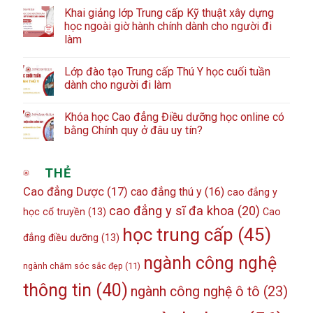
Khai giảng lớp Trung cấp Kỹ thuật xây dựng
học ngoài giờ hành chính dành cho người đi
làm
Lớp đào tạo Trung cấp Thú Y học cuối tuần
dành cho người đi làm
Khóa học Cao đẳng Điều dưỡng học online có
bằng Chính quy ở đâu uy tín?
THẺ
Cao đẳng Dược
(17)
cao đẳng thú y
(16)
cao đẳng y
cao đẳng y sĩ đa khoa
(20)
học cổ truyền
(13)
Cao
học trung cấp
(45)
đẳng điều dưỡng
(13)
ngành công nghệ
ngành chăm sóc sắc đẹp
(11)
thông tin
(40)
ngành công nghệ ô tô
(23)