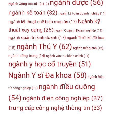
ngành dược
(56)
Ngành Công tác xã hội
(12)
ngành kế toán
(32)
ngành kế toán doanh nghiệp
(11)
Ngành Kỹ
ngành kỹ thuật chế biến món ăn
(17)
thuật xây dựng
(26)
ngành Quản trị Doanh nghiệp
(11)
ngành quản trị kinh doanh
(17)
ngành Thiết kế đồ họa
ngành Thú Y
(62)
(15)
ngành tiếng anh
(12)
ngành tiếng trung
(14)
ngành văn thư hành chính
(11)
ngành y học cổ truyền
(51)
Ngành Y sĩ Đa khoa
(58)
ngành Điện
ngành điều dưỡng
tử công nghiệp
(12)
(54)
ngành điện công nghiệp
(37)
trung cấp công nghệ thông tin
(33)