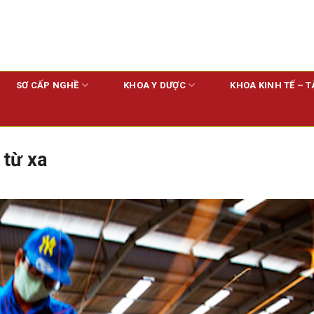
SƠ CẤP NGHỀ
KHOA Y DƯỢC
KHOA KINH TẾ – T
 từ xa