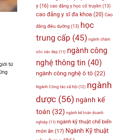
y
(16)
cao đẳng y học cổ truyền
(13)
cao đẳng y sĩ đa khoa
(20)
Cao
học
đẳng điều dưỡng
(13)
trung cấp
(45)
ngành chăm
ngành công
sóc sắc đẹp
(11)
nghệ thông tin
(40)
giới từ
hững
ngành công nghệ ô tô
(22)
ngành
Ngành Công tác xã hội
(12)
dược
(56)
ngành kế
toán
(32)
ngành kế toán doanh
ngành kỹ thuật chế biến
nghiệp
(11)
Ngành Kỹ thuật
món ăn
(17)