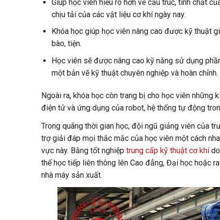
Giúp học viên hiểu rõ hơn về cấu trúc, tính chất c
chịu tải của các vật liệu cơ khí ngày nay.
Khóa học giúp học viên nâng cao được kỹ thuật gia 
bào, tiện.
Học viên sẽ được nâng cao kỹ năng sử dụng phần
một bản vẽ kỹ thuật chuyên nghiệp và hoàn chỉnh.
Ngoài ra, khóa học còn trang bị cho học viên những k
điện tử và ứng dụng của robot, hệ thống tự động tron
Trong quãng thời gian học, đội ngũ giảng viên của tr
trợ giải đáp mọi thắc mắc của học viên một cách nha
vực này. Bằng tốt nghiệp
trung cấp kỹ thuật cơ khí
do 
thể học tiếp liên thông lên Cao đẳng, Đại học hoặc ra
nhà máy sản xuất.