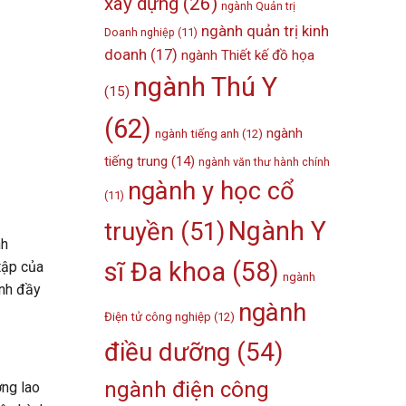
xây dựng
(26)
ngành Quản trị
ngành quản trị kinh
Doanh nghiệp
(11)
doanh
(17)
ngành Thiết kế đồ họa
ngành Thú Y
(15)
(62)
ngành
ngành tiếng anh
(12)
tiếng trung
(14)
ngành văn thư hành chính
ngành y học cổ
(11)
Ngành Y
truyền
(51)
nh
sĩ Đa khoa
(58)
tập của
ngành
ành đầy
ngành
Điện tử công nghiệp
(12)
điều dưỡng
(54)
ngành điện công
ờng lao