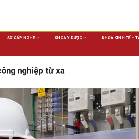
SƠ CẤP NGHỀ
KHOA Y DƯỢC
KHOA KINH TẾ – T
công nghiệp từ xa