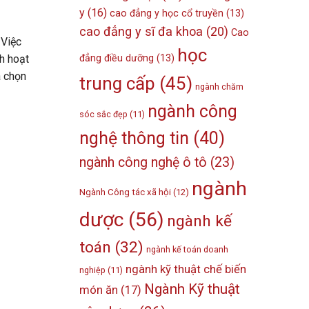
y
(16)
cao đẳng y học cổ truyền
(13)
cao đẳng y sĩ đa khoa
(20)
Cao
 Việc
học
đẳng điều dưỡng
(13)
h hoạt
a chọn
trung cấp
(45)
ngành chăm
ngành công
sóc sắc đẹp
(11)
nghệ thông tin
(40)
ngành công nghệ ô tô
(23)
ngành
Ngành Công tác xã hội
(12)
dược
(56)
ngành kế
toán
(32)
ngành kế toán doanh
ngành kỹ thuật chế biến
nghiệp
(11)
Ngành Kỹ thuật
món ăn
(17)