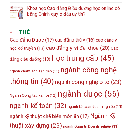
Khóa học Cao đẳng Điều dưỡng học online có
bằng Chính quy ở đâu uy tín?
THẺ
Cao đẳng Dược
(17)
cao đẳng thú y
(16)
cao đẳng y
cao đẳng y sĩ đa khoa
(20)
học cổ truyền
(13)
Cao
học trung cấp
(45)
đẳng điều dưỡng
(13)
ngành công nghệ
ngành chăm sóc sắc đẹp
(11)
thông tin
(40)
ngành công nghệ ô tô
(23)
ngành dược
(56)
Ngành Công tác xã hội
(12)
ngành kế toán
(32)
ngành kế toán doanh nghiệp
(11)
Ngành Kỹ
ngành kỹ thuật chế biến món ăn
(17)
thuật xây dựng
(26)
ngành Quản trị Doanh nghiệp
(11)