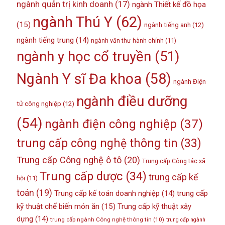
ngành quản trị kinh doanh
(17)
ngành Thiết kế đồ họa
ngành Thú Y
(62)
(15)
ngành tiếng anh
(12)
ngành tiếng trung
(14)
ngành văn thư hành chính
(11)
ngành y học cổ truyền
(51)
Ngành Y sĩ Đa khoa
(58)
ngành Điện
ngành điều dưỡng
tử công nghiệp
(12)
(54)
ngành điện công nghiệp
(37)
trung cấp công nghệ thông tin
(33)
Trung cấp Công nghệ ô tô
(20)
Trung cấp Công tác xã
Trung cấp dược
(34)
trung cấp kế
hội
(11)
toán
(19)
Trung cấp kế toán doanh nghiệp
(14)
trung cấp
kỹ thuật chế biến món ăn
(15)
Trung cấp kỹ thuật xây
dựng
(14)
trung cấp ngành Công nghệ thông tin
(10)
trung cấp ngành