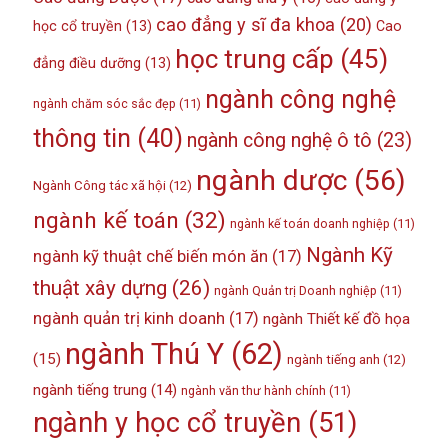
cao đẳng y sĩ đa khoa
(20)
học cổ truyền
(13)
Cao
học trung cấp
(45)
đẳng điều dưỡng
(13)
ngành công nghệ
ngành chăm sóc sắc đẹp
(11)
thông tin
(40)
ngành công nghệ ô tô
(23)
ngành dược
(56)
Ngành Công tác xã hội
(12)
ngành kế toán
(32)
ngành kế toán doanh nghiệp
(11)
Ngành Kỹ
ngành kỹ thuật chế biến món ăn
(17)
thuật xây dựng
(26)
ngành Quản trị Doanh nghiệp
(11)
ngành quản trị kinh doanh
(17)
ngành Thiết kế đồ họa
ngành Thú Y
(62)
(15)
ngành tiếng anh
(12)
ngành tiếng trung
(14)
ngành văn thư hành chính
(11)
ngành y học cổ truyền
(51)