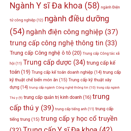
Ngành Y sĩ Đa khoa
(58)
ngành Điện
ngành điều dưỡng
tử công nghiệp
(12)
(54)
ngành điện công nghiệp
(37)
trung cấp công nghệ thông tin
(33)
Trung cấp Công nghệ ô tô
(20)
Trung cấp Công tác xã
Trung cấp dược
(34)
trung cấp kế
hội
(11)
toán
(19)
Trung cấp kế toán doanh nghiệp
(14)
trung cấp
kỹ thuật chế biến món ăn
(15)
Trung cấp kỹ thuật xây
dựng
(14)
trung cấp ngành Công nghệ thông tin
(10)
trung cấp ngành
trung
trung cấp quản trị kinh doanh
(16)
Thú y
(9)
cấp thú y
(39)
trung cấp
trung cấp tiếng anh
(11)
trung cấp y học cổ truyền
tiếng trung
(15)
Trung cấp Y sĩ Đa khoa
(42)
(32)