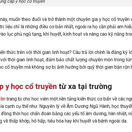
ung cấp y học cổ truyền
này, muốn theo đuổi và trở thành một chuyên gia y học cổ truyền
trị liệu chỉ là những điều cơ bản nhất, ngoài ra họ cần phải am hi
ào lục phủ ngũ tạng, khí huyết, kinh hoạt và nâng cao kỹ năng tro
n thức trên với thời gian linh hoạt? Câu trả lời chính là đăng ký 
với thời gian linh hoạt, đảm bảo chất lượng chuyên môn trong từ
ọc cổ truyền mà không sợ bị ảnh hưởng bởi quỹ thời gian bận rộn 
p y học cổ truyền
từ xa tại trường
yền
trang bị cho học viên một nền tảng kiến thức cơ bẩn về các ng
khía cạnh cụ thể như: Nguyên lý về Âm Dương Ngũ Hành, học thuyết
), đồng thời học chẩn đoán bằng các yếu tố âm dương, hàn nhiệt, nộ
ề thấp khớp, hô hấp, tiêu hóa hay khí huyết và bệnh ngoài da.