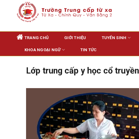
Skip
to
content
TRANG CHỦ
GIỚI THIỆU
TUYỂN SINH
KHOA NGOẠI NGỮ
TIN TỨC
Lớp trung cấp y học cổ truyền