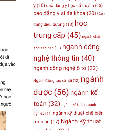
y
(16)
cao đẳng y học cổ truyền
(13)
cao đẳng y sĩ đa khoa
(20)
Cao
học
đẳng điều dưỡng
(13)
trung cấp
(45)
ngành chăm
ngành công
sóc sắc đẹp
(11)
dược
nghệ thông tin
(40)
ột di
 dựa vào
ngành công nghệ ô tô
(22)
ngành
Ngành Công tác xã hội
(12)
ang
ện nay
dược
(56)
ngành kế
 Y học
toán
(32)
 người.
ngành kế toán doanh
ngành kỹ thuật chế biến
nghiệp
(11)
Ngành Kỹ thuật
món ăn
(17)