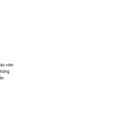
iáo viên
những
ền.