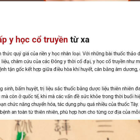
ấp y học cổ truyền
từ xa
n thức quý giá của nền y học nhân loại. Với những bài thuốc thảo 
iệu, châm cứu của các Đông y thời cổ đại, y học cổ truyền như m
bệnh tận gốc kết hợp giữa điều hòa khí huyết, cân bằng âm dương,
inh, bấm huyệt, trị liệu sắc thuốc bằng dược liệu thiên nhiên đ
mà còn ở quốc tế, khi mà các vấn đề sức khỏe trong thời buổi hi
loạn chức năng chuyển hóa, tác dụng phụ quá nhiều của thuốc Tây.
 bệnh an toàn từ thiên nhiên, phù hợp hơn cho từng cơ địa của mỗi