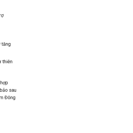
rợ
ợ tăng
 thiên
 hợp
 bảo sau
hám Đông