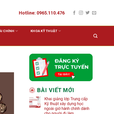
Hotline: 0965.110.476
ÀI CHÍNH
KHOA KỸ THUẬT
BÀI VIẾT MỚI
Khai giảng lớp Trung cấp
Kỹ thuật xây dựng học
ngoài giờ hành chính dành
cho người đi làm