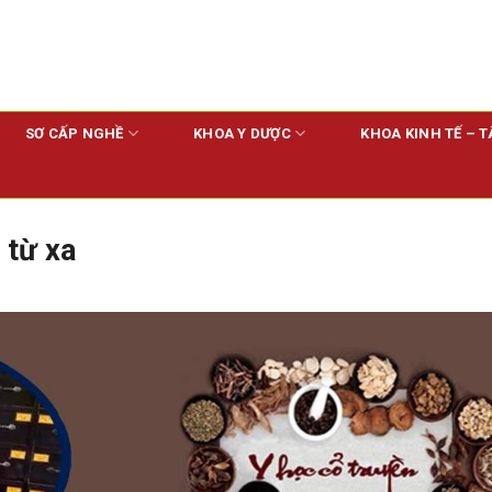
SƠ CẤP NGHỀ
KHOA Y DƯỢC
KHOA KINH TẾ – T
 từ xa