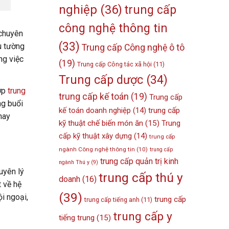
nghiệp
(36)
trung cấp
công nghệ thông tin
 chuyên
(33)
ểu tường
Trung cấp Công nghệ ô tô
ng việc
(19)
Trung cấp Công tác xã hội
(11)
Trung cấp dược
(34)
lớp
trung
trung cấp kế toán
(19)
Trung cấp
ng buổi
kế toán doanh nghiệp
(14)
trung cấp
hay
kỹ thuật chế biến món ăn
(15)
Trung
cấp kỹ thuật xây dựng
(14)
trung cấp
ngành Công nghệ thông tin
(10)
trung cấp
trung cấp quản trị kinh
ngành Thú y
(9)
uyên lý
trung cấp thú y
doanh
(16)
 về hệ
(39)
i ngoại,
trung cấp
trung cấp tiếng anh
(11)
trung cấp y
tiếng trung
(15)