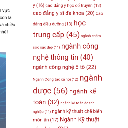
y
(16)
cao đẳng y học cổ truyền
(13)
h vực
cao đẳng y sĩ đa khoa
(20)
Cao
còn là
học
đẳng điều dưỡng
(13)
và nhiều
nhé!
trung cấp
(45)
ngành chăm
ngành công
sóc sắc đẹp
(11)
nghệ thông tin
(40)
ngành công nghệ ô tô
(22)
ngành
Ngành Công tác xã hội
(12)
dược
(56)
ngành kế
toán
(32)
ngành kế toán doanh
ngành kỹ thuật chế biến
nghiệp
(11)
Ngành Kỹ thuật
món ăn
(17)