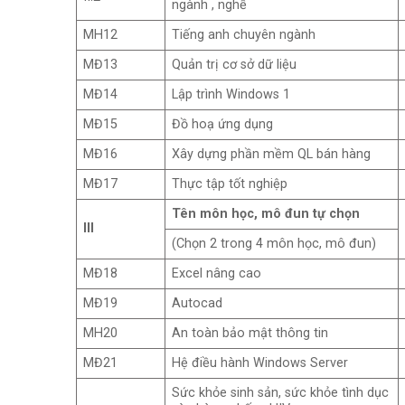
ngành , nghề
MH12
Tiếng anh chuyên ngành
MĐ13
Quản trị cơ sở dữ liệu
MĐ14
Lập trình Windows 1
MĐ15
Đồ hoạ ứng dụng
MĐ16
Xây dựng phần mềm QL bán hàng
MĐ17
Thực tập tốt nghiệp
Tên môn học, mô đun tự chọn
III
(Chọn 2 trong 4 môn học, mô đun)
MĐ18
Excel nâng cao
MĐ19
Autocad
MH20
An toàn bảo mật thông tin
MĐ21
Hệ điều hành Windows Server
Sức khỏe sinh sản, sức khỏe tình dục