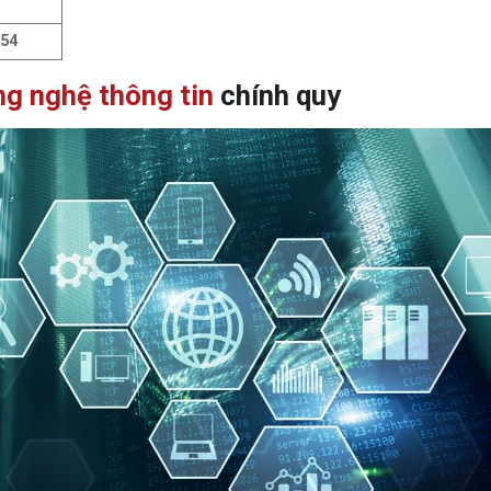
54
g nghệ thông tin
chính quy