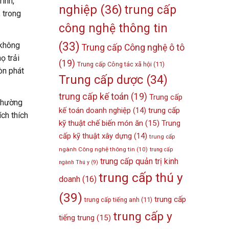
rình,
nghiệp
(36)
trung cấp
 trong
công nghệ thông tin
(33)
 không
Trung cấp Công nghệ ô tô
ọ trải
(19)
Trung cấp Công tác xã hội
(11)
òn phát
Trung cấp dược
(34)
trung cấp kế toán
(19)
Trung cấp
 thường
kế toán doanh nghiệp
(14)
trung cấp
ch thích
kỹ thuật chế biến món ăn
(15)
Trung
cấp kỹ thuật xây dựng
(14)
trung cấp
ngành Công nghệ thông tin
(10)
trung cấp
trung cấp quản trị kinh
ngành Thú y
(9)
trung cấp thú y
doanh
(16)
(39)
trung cấp
trung cấp tiếng anh
(11)
trung cấp y
tiếng trung
(15)