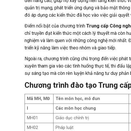
đến nâng cao, giúp họ xây dựng nền tảng kiến thức vữn
quản trị mạng, phát triển ứng dụng và bảo mật thông 
đó áp dụng các kiến thức đã học vào việc giải quyết 
Điểm nổi bật của chương trình
Trung cấp Công nghệ
chỉ truyền đạt kiến thức một cách lý thuyết mà còn hư
nghiệm và làm quen với những công nghệ mới nhất. Đ
triển kỹ năng làm việc theo nhóm và giao tiếp.
Ngoài ra, chương trình cũng chú trọng đến việc phát t
xuyên tham gia vào các tình huống thực tế, thi đấu l
sự sáng tạo mà còn rèn luyện khả năng tư duy phản biệ
Chương trình đào tạo Trung cấp
Mã MH, MĐ
Tên môn học, mô đun
I
Các môn học chung
MH01
Giáo dục chính trị
MH02
Pháp luật