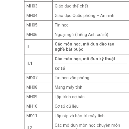
MH03
Giáo dục thể chất
MH04
Giáo dục Quốc phòng – An ninh
MH05
Tin học
MH06
Ngoại ngữ (Tiếng Anh cơ sở)
Các môn học, mô đun đào tạo
II
nghề bắt buộc
Các môn học, mô đun kỹ thuật
II.1
cơ sở
MĐ07
Tin học văn phòng
MH08
Mạng máy tính
MH09
Lập trình cơ bản
MH10
Cơ sở dữ liệu
MĐ11
Lắp ráp và bảo trì máy tính
Các mô đun môn học chuyên môn
II.2