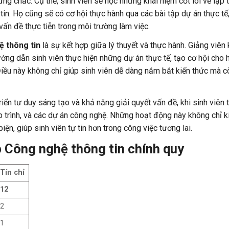
g chắc. Cụ thể, sinh viên sẽ học những khái niệm cốt lõi về lập t
tin. Họ cũng sẽ có cơ hội thực hành qua các bài tập dự án thực tế,
vấn đề thực tiễn trong môi trường làm việc.
 thông tin
là sự kết hợp giữa lý thuyết và thực hành. Giảng viên
ớng dẫn sinh viên thực hiện những dự án thực tế, tạo cơ hội cho h
iều này không chỉ giúp sinh viên dễ dàng nắm bắt kiến thức mà c
riển tư duy sáng tạo và khả năng giải quyết vấn đề, khi sinh viên
ập trình, và các dự án công nghệ. Những hoạt động này không chỉ kí
n, giúp sinh viên tự tin hơn trong công việc tương lai.
 Công nghệ thông tin chính quy
Tín chỉ
12
2
1