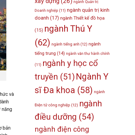
xây dựng
(26)
ngành Quản trị
ngành quản trị kinh
Doanh nghiệp
(11)
doanh
(17)
ngành Thiết kế đồ họa
ngành Thú Y
(15)
(62)
ngành
ngành tiếng anh
(12)
tiếng trung
(14)
ngành văn thư hành chính
ngành y học cổ
(11)
Ngành Y
truyền
(51)
sĩ Đa khoa
(58)
ngành
thức và
ngành
 dành
Điện tử công nghiệp
(12)
ỹ năng
điều dưỡng
(54)
ngành điện công
ơ bản