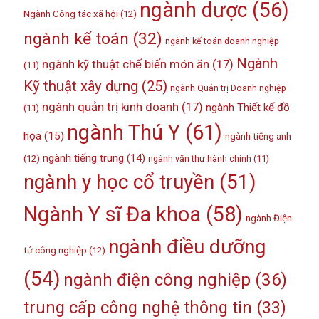
ngành dược
(56)
Ngành Công tác xã hội
(12)
ngành kế toán
(32)
ngành kế toán doanh nghiệp
Ngành
ngành kỹ thuật chế biến món ăn
(17)
(11)
Kỹ thuật xây dựng
(25)
ngành Quản trị Doanh nghiệp
ngành quản trị kinh doanh
(17)
ngành Thiết kế đồ
(11)
ngành Thú Y
(61)
họa
(15)
ngành tiếng anh
ngành tiếng trung
(14)
(12)
ngành văn thư hành chính
(11)
ngành y học cổ truyền
(51)
Ngành Y sĩ Đa khoa
(58)
ngành Điện
ngành điều dưỡng
tử công nghiệp
(12)
(54)
ngành điện công nghiệp
(36)
trung cấp công nghệ thông tin
(33)