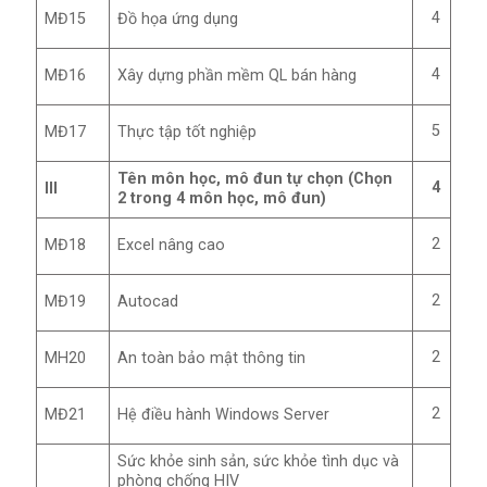
4
MĐ15
Đồ họa ứng dụng
4
MĐ16
Xây dựng phần mềm QL bán hàng
5
MĐ17
Thực tập tốt nghiệp
Tên môn học, mô đun tự chọn (Chọn
4
III
2 trong 4 môn học, mô đun)
2
MĐ18
Excel nâng cao
2
MĐ19
Autocad
2
MH20
An toàn bảo mật thông tin
2
MĐ21
Hệ điều hành Windows Server
Sức khỏe sinh sản, sức khỏe tình dục và
phòng chống HIV