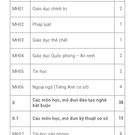
2
MH01
Giáo dục chính trị
1
MH02
Pháp luật
1
MH03
Giáo dục thể chất
2
MH04
Giáo dục Quốc phòng – An ninh
2
MH05
Tin học
4
MH06
Ngoại ngữ (Tiếng Anh cơ sở)
Các môn học, mô đun đào tạo nghề
38
II
bắt buộc
15
II.1
Các môn học, mô đun kỹ thuật cơ sở
4
MĐ07
Tin học văn phòng