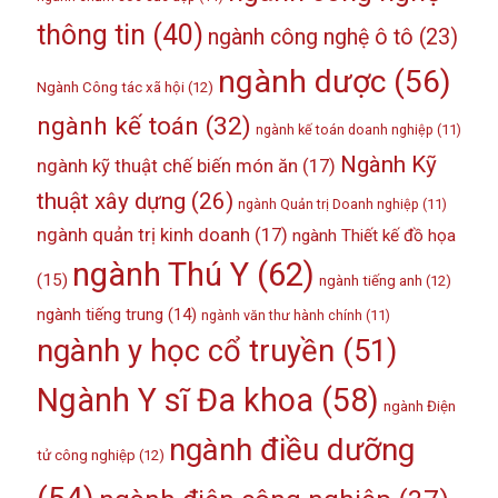
thông tin
(40)
ngành công nghệ ô tô
(23)
ngành dược
(56)
Ngành Công tác xã hội
(12)
ngành kế toán
(32)
ngành kế toán doanh nghiệp
(11)
Ngành Kỹ
ngành kỹ thuật chế biến món ăn
(17)
thuật xây dựng
(26)
ngành Quản trị Doanh nghiệp
(11)
ngành quản trị kinh doanh
(17)
ngành Thiết kế đồ họa
ngành Thú Y
(62)
(15)
ngành tiếng anh
(12)
ngành tiếng trung
(14)
ngành văn thư hành chính
(11)
ngành y học cổ truyền
(51)
Ngành Y sĩ Đa khoa
(58)
ngành Điện
ngành điều dưỡng
tử công nghiệp
(12)