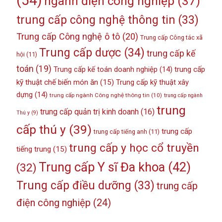
(54)
ngành điện công nghiệp
(37)
trung cấp công nghệ thông tin
(33)
Trung cấp Công nghệ ô tô
(20)
Trung cấp Công tác xã
Trung cấp dược
(34)
trung cấp kế
hội
(11)
toán
(19)
Trung cấp kế toán doanh nghiệp
(14)
trung cấp
kỹ thuật chế biến món ăn
(15)
Trung cấp kỹ thuật xây
dựng
(14)
trung cấp ngành Công nghệ thông tin
(10)
trung cấp ngành
trung
trung cấp quản trị kinh doanh
(16)
Thú y
(9)
cấp thú y
(39)
trung cấp
trung cấp tiếng anh
(11)
trung cấp y học cổ truyền
tiếng trung
(15)
Trung cấp Y sĩ Đa khoa
(42)
(32)
Trung cấp điều dưỡng
(33)
trung cấp
điện công nghiệp
(24)