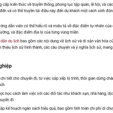
g cấp kiến thức về truyền thống, phong tục tập quán, lễ hội, và các
đến và có thể truyền tải điều này đến du khách một cách sinh độn
 hướng dẫn viên có thể hiểu rõ và miêu tả về đặc điểm tự nhiên của
hưỡng, và đặc điểm địa lý của từng vùng miền.
dẫn du lịch
bao gồm các nội dung về lịch sử và di sản văn hóa c
i thiệu lịch sử hình thành, các câu chuyện và ý nghĩa lịch sử, mang l
ghiệp
chi tiết cho chuyến đi, từ việc sắp xếp lộ trình, thời gian dừng châ
ách.
c học cách làm việc với các đối tác như khách sạn, nhà hàng, dị
uyến đi.
 lập kế hoạch ngân sách hiệu quả, bao gồm tính toán chi phí di chu