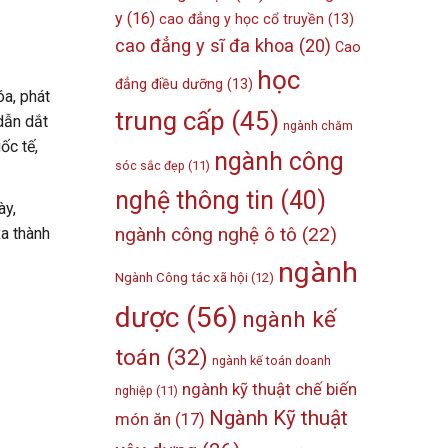
y
(16)
cao đẳng y học cổ truyền
(13)
cao đẳng y sĩ đa khoa
(20)
Cao
học
đẳng điều dưỡng
(13)
óa, phát
trung cấp
(45)
dẫn dắt
ngành chăm
ốc tế,
ngành công
sóc sắc đẹp
(11)
nghệ thông tin
(40)
ày,
ngành công nghệ ô tô
(22)
a thành
ngành
Ngành Công tác xã hội
(12)
dược
(56)
ngành kế
toán
(32)
ngành kế toán doanh
ngành kỹ thuật chế biến
nghiệp
(11)
Ngành Kỹ thuật
món ăn
(17)