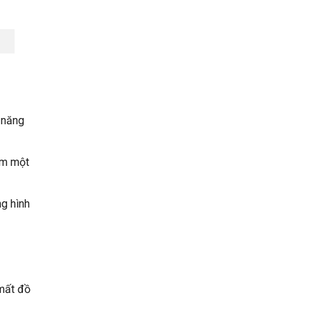
ỹ năng
óm một
ng hình
 mất đồ