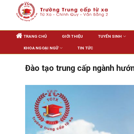
Skip
to
content
TRANG CHỦ
GIỚI THIỆU
TUYỂN SINH
KHOA NGOẠI NGỮ
TIN TỨC
Đào tạo trung cấp ngành hướn