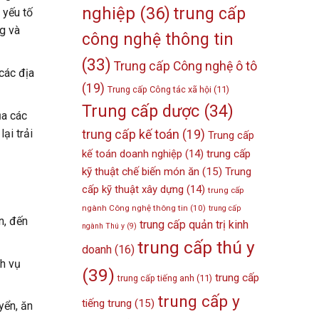
nghiệp
(36)
trung cấp
 yếu tố
g và
công nghệ thông tin
(33)
Trung cấp Công nghệ ô tô
 các địa
(19)
Trung cấp Công tác xã hội
(11)
Trung cấp dược
(34)
ủa các
ại trải
trung cấp kế toán
(19)
Trung cấp
kế toán doanh nghiệp
(14)
trung cấp
kỹ thuật chế biến món ăn
(15)
Trung
cấp kỹ thuật xây dựng
(14)
trung cấp
ngành Công nghệ thông tin
(10)
trung cấp
n, đến
trung cấp quản trị kinh
ngành Thú y
(9)
trung cấp thú y
doanh
(16)
ch vụ
(39)
trung cấp
trung cấp tiếng anh
(11)
trung cấp y
tiếng trung
(15)
yển, ăn