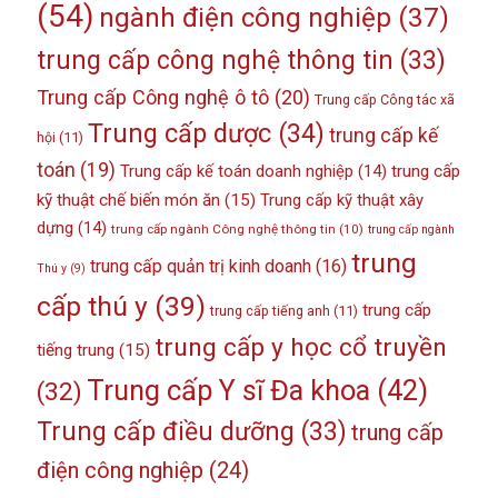
(54)
ngành điện công nghiệp
(37)
trung cấp công nghệ thông tin
(33)
Trung cấp Công nghệ ô tô
(20)
Trung cấp Công tác xã
Trung cấp dược
(34)
trung cấp kế
hội
(11)
toán
(19)
Trung cấp kế toán doanh nghiệp
(14)
trung cấp
kỹ thuật chế biến món ăn
(15)
Trung cấp kỹ thuật xây
dựng
(14)
trung cấp ngành Công nghệ thông tin
(10)
trung cấp ngành
trung
trung cấp quản trị kinh doanh
(16)
Thú y
(9)
cấp thú y
(39)
trung cấp
trung cấp tiếng anh
(11)
trung cấp y học cổ truyền
tiếng trung
(15)
Trung cấp Y sĩ Đa khoa
(42)
(32)
Trung cấp điều dưỡng
(33)
trung cấp
điện công nghiệp
(24)