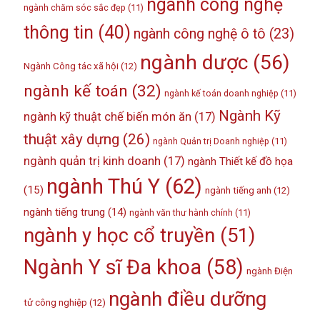
ngành công nghệ
ngành chăm sóc sắc đẹp
(11)
thông tin
(40)
ngành công nghệ ô tô
(23)
ngành dược
(56)
Ngành Công tác xã hội
(12)
ngành kế toán
(32)
ngành kế toán doanh nghiệp
(11)
Ngành Kỹ
ngành kỹ thuật chế biến món ăn
(17)
thuật xây dựng
(26)
ngành Quản trị Doanh nghiệp
(11)
ngành quản trị kinh doanh
(17)
ngành Thiết kế đồ họa
ngành Thú Y
(62)
(15)
ngành tiếng anh
(12)
ngành tiếng trung
(14)
ngành văn thư hành chính
(11)
ngành y học cổ truyền
(51)
Ngành Y sĩ Đa khoa
(58)
ngành Điện
ngành điều dưỡng
tử công nghiệp
(12)