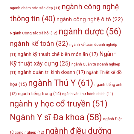
ngành công nghệ
ngành chăm sóc sắc đẹp
(11)
thông tin
(40)
ngành công nghệ ô tô
(22)
ngành dược
(56)
Ngành Công tác xã hội
(12)
ngành kế toán
(32)
ngành kế toán doanh nghiệp
Ngành
ngành kỹ thuật chế biến món ăn
(17)
(11)
Kỹ thuật xây dựng
(25)
ngành Quản trị Doanh nghiệp
ngành quản trị kinh doanh
(17)
ngành Thiết kế đồ
(11)
ngành Thú Y
(61)
họa
(15)
ngành tiếng anh
ngành tiếng trung
(14)
(12)
ngành văn thư hành chính
(11)
ngành y học cổ truyền
(51)
Ngành Y sĩ Đa khoa
(58)
ngành Điện
ngành điều dưỡng
tử công nghiệp
(12)