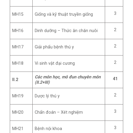
3
MH15
Giống và kỹ thuật truyền giống
2
MH16
Dinh dưỡng – Thức ăn chăn nuôi
2
MH17
Giải phẩu bệnh thú y
2
MH18
Vi sinh vật đại cương
Các môn học, mô đun chuyên môn
41
II.2
(II.2+III)
2
MH19
Dược lý thú y
3
MH20
Chẩn đoán – Xét nghiệm
3
MH21
Bệnh nội khoa