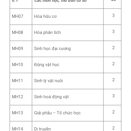
II.1
Các môn học, mô đun cơ sở
3
MH07
Hóa hữu cơ
3
MH08
Hóa phân tích
2
MH09
Sinh học đại cương
2
MH10
Động vật học
2
MH11
Sinh lý vật nuôi
3
MH12
Sinh hoá động vật
2
MH13
Giải phẫu – Tổ chức học
2
MH14
Di truyền