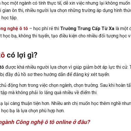
 học một ngành có tính thực tế, dễ xin việc nhưng lại không muốn
ời gian ôn thi, nhiều người lựa chọn những trường áp dụng hình thứ
 học tập.
ông nghệ ô tô
– học phí rẻ thì
Trường Trung Cấp Từ Xa
là một đ
học bạ, không thi tuyển, tạo điều kiện cho nhiều đối tượng học v
tô
có lợi gì?
tô
được khá nhiều người lựa chọn vì giúp giảm bớt áp lực thi cử. 
n bị đầy đủ hồ sơ theo hướng dẫn để đăng ký xét tuyển.
 chủ động hơn trong việc chọn ngành, chọn trường. Sau khi hoàn tấ
tập mà không phải lo lắng quá nhiều về điểm thi.
bạ lại càng thuận tiện hơn. Nhiều anh chị muốn học thêm nghề như
t học bạ là lựa chọn phù hợp hơn.
ngành Công nghệ ô tô online ở đâu?