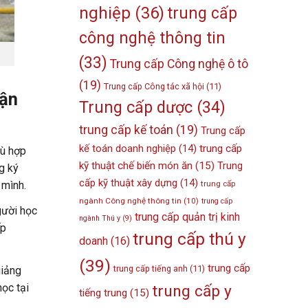
nghiệp
(36)
trung cấp
công nghệ thông tin
(33)
Trung cấp Công nghệ ô tô
(19)
Trung cấp Công tác xã hội
(11)
uận
Trung cấp dược
(34)
trung cấp kế toán
(19)
Trung cấp
kế toán doanh nghiệp
(14)
trung cấp
hù hợp
kỹ thuật chế biến món ăn
(15)
Trung
g ký
cấp kỹ thuật xây dựng
(14)
 mình.
trung cấp
ngành Công nghệ thông tin
(10)
trung cấp
gười học
trung cấp quản trị kinh
ngành Thú y
(9)
ếp
trung cấp thú y
doanh
(16)
(39)
trung cấp
trung cấp tiếng anh
(11)
giảng
học tại
trung cấp y
tiếng trung
(15)