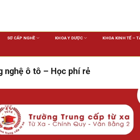
SƠ CẤP NGHỀ
KHOA Y DƯỢC
KHOA KINH TẾ – T
 nghệ ô tô – Học phí rẻ