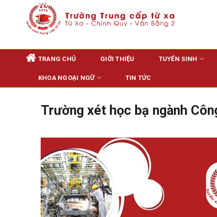
Skip
to
content
TRANG CHỦ
GIỚI THIỆU
TUYỂN SINH
KHOA NGOẠI NGỮ
TIN TỨC
Trường xét học bạ ngành Công