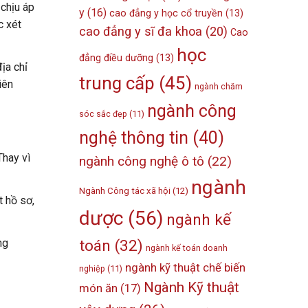
 chịu áp
y
(16)
cao đẳng y học cổ truyền
(13)
c xét
cao đẳng y sĩ đa khoa
(20)
Cao
học
đẳng điều dưỡng
(13)
ịa chỉ
trung cấp
(45)
iên
ngành chăm
ngành công
sóc sắc đẹp
(11)
nghệ thông tin
(40)
Thay vì
ngành công nghệ ô tô
(22)
ngành
Ngành Công tác xã hội
(12)
t hồ sơ,
dược
(56)
ngành kế
toán
(32)
ng
ngành kế toán doanh
ngành kỹ thuật chế biến
nghiệp
(11)
Ngành Kỹ thuật
món ăn
(17)