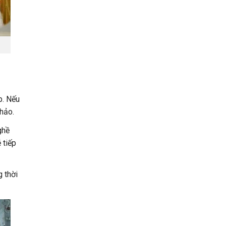
p. Nếu
hảo.
ghề
 tiếp
 thời