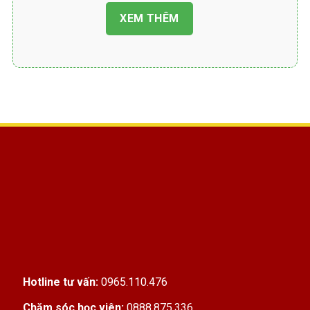
chăm sóc sức khỏe ngày càng tăng, vai trò
XEM THÊM
của điều dưỡng viên ngày càng quan trọng.
Học Trung cấp Điều dưỡng
Trung cấp Điều dưỡng là gì?
Hotline tư vấn:
0965.110.476
Trung cấp Điều dưỡng
là chương trình đào
Chăm sóc học viên:
0888.875.336