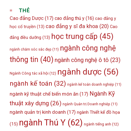
THẺ
Cao đẳng Dược
(17)
cao đẳng thú y
(16)
cao đẳng y
cao đẳng y sĩ đa khoa
(20)
học cổ truyền
(13)
Cao
học trung cấp
(45)
đẳng điều dưỡng
(13)
ngành công nghệ
ngành chăm sóc sắc đẹp
(11)
thông tin
(40)
ngành công nghệ ô tô
(23)
ngành dược
(56)
Ngành Công tác xã hội
(12)
ngành kế toán
(32)
ngành kế toán doanh nghiệp
(11)
Ngành Kỹ
ngành kỹ thuật chế biến món ăn
(17)
thuật xây dựng
(26)
ngành Quản trị Doanh nghiệp
(11)
ngành quản trị kinh doanh
(17)
ngành Thiết kế đồ họa
ngành Thú Y
(62)
(15)
ngành tiếng anh
(12)