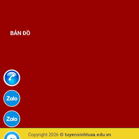
Cụ thể, chương trình học
Trung cấp Điều
dưỡng
có những đặc điểm nổi bật như:
Thời gian học ngắn, chỉ khoảng 1,5 đến 2 năm,
BẢN ĐỒ
tùy theo trình độ đầu vào
Tập trung đào tạo kỹ năng thực hành, từ các
thao tác chăm sóc cơ bản đến những kỹ thuật
điều dưỡng quan trọng như đo sinh hiệu, tiêm
chích, thay băng, hỗ trợ bệnh nhân ăn uống, đi
lại…
Chương trình học linh hoạt, dễ tiếp cận, phù
hợp với học sinh tốt nghiệp THCS, THPT hoặc
người đã đi làm muốn chuyển hướng nghề
nghiệp
Có kỳ thực tập thực tế tại các cơ sở y tế, giúp
Copyright 2026 ©
tuyensinhtuxa.edu.vn