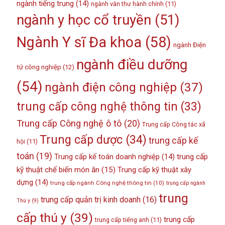
ngành tiếng trung
(14)
ngành văn thư hành chính
(11)
ngành y học cổ truyền
(51)
Ngành Y sĩ Đa khoa
(58)
ngành Điện
ngành điều dưỡng
tử công nghiệp
(12)
(54)
ngành điện công nghiệp
(37)
trung cấp công nghệ thông tin
(33)
Trung cấp Công nghệ ô tô
(20)
Trung cấp Công tác xã
Trung cấp dược
(34)
trung cấp kế
hội
(11)
toán
(19)
Trung cấp kế toán doanh nghiệp
(14)
trung cấp
kỹ thuật chế biến món ăn
(15)
Trung cấp kỹ thuật xây
dựng
(14)
trung cấp ngành Công nghệ thông tin
(10)
trung cấp ngành
trung
trung cấp quản trị kinh doanh
(16)
Thú y
(9)
cấp thú y
(39)
trung cấp
trung cấp tiếng anh
(11)