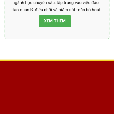
ngành học chuyên sâu, tập trung vào việc đào
tạo quản lý, điều phối và giám sát toàn bộ hoạt
động trong Quản trị khách sạn với mong muốn
XEM THÊM
sẽ mang đến những trải nghiệm xứng đáng
dành cho khách hàng. Ngành học sẽ góp phần
nâng cao được chất lượng dịch vụ lưu trú giúp
phát triển được ngành du lịch, đáp ứng được
tiêu chuẩn chất lượng cao của xã hội.
Người học
ngành Quản trị khách sạn
sẽ được
trang bị kỹ năng vững chắc trong quản lý lễ tân,
buồng phòng, nhà hàng, tổ chức sự kiện và
chăm sóc khách hàng. Ngoài ra, sinh viên còn
được học cách xây dựng kế hoạch kinh doanh,
quản lý nhân sự, kiểm soát chi phí và nâng cao
hiệu quả vận hành khách sạn, từ đó đóng góp
tích cực vào sự phát triển bền vững của ngành