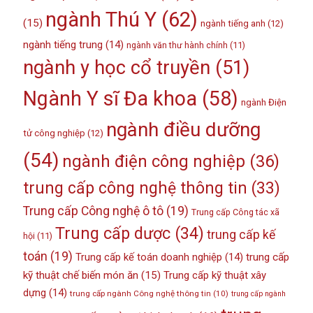
ngành Thú Y
(62)
(15)
ngành tiếng anh
(12)
ngành tiếng trung
(14)
ngành văn thư hành chính
(11)
ngành y học cổ truyền
(51)
Ngành Y sĩ Đa khoa
(58)
ngành Điện
ngành điều dưỡng
tử công nghiệp
(12)
(54)
ngành điện công nghiệp
(36)
trung cấp công nghệ thông tin
(33)
Trung cấp Công nghệ ô tô
(19)
Trung cấp Công tác xã
Trung cấp dược
(34)
trung cấp kế
hội
(11)
toán
(19)
Trung cấp kế toán doanh nghiệp
(14)
trung cấp
kỹ thuật chế biến món ăn
(15)
Trung cấp kỹ thuật xây
dựng
(14)
trung cấp ngành Công nghệ thông tin
(10)
trung cấp ngành