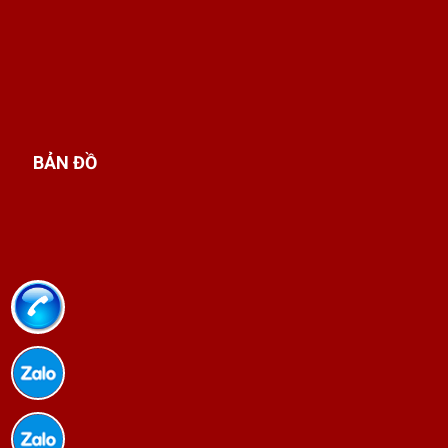
Học
Trung cấp Quản trị khách sạn
không chỉ
giúp bạn trang bị kiến thức chuyên sâu về quản
lý khách sạn mà còn rèn luyện những kỹ năng
thiết yếu để làm việc hiệu quả trong môi
trường dịch vụ chuyên nghiệp. Dưới đây là
những kiến thức nổi bật bạn sẽ đạt được sau
BẢN ĐỒ
khi hoàn thành chương trình học:
Quản lý tổng thể hoạt động khách sạn:
Bạn
sẽ nắm được cách tổ chức, điều phối, vận hành
toàn bộ các bộ phận trong khách sạn, từ lễ tân,
buồng phòng, nhà hàng, sự kiện cho đến chăm
sóc khách hàng.
Dịch vụ và trải nghiệm khách hàng:
Bạn sẽ
học cách xây dựng quy trình phục vụ chuyên
nghiệp, nâng cao chất lượng dịch vụ nhằm
đem lại sự hài lòng tối đa cho khách hàng.