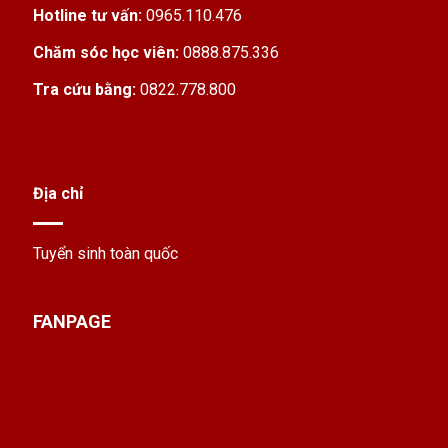
Hotline tư vấn:
0965.110.476
dịch vụ lưu trú.
Chăm sóc học viên:
0888.875.336
Tra cứu bằng:
0822.778.800
Địa chỉ
Tuyển sinh toàn quốc
Trung cấp Quản trị khách sạn
FANPAGE
Mục tiêu đào tạo Trung cấp Quản trị
khách sạn
Về kiến thức