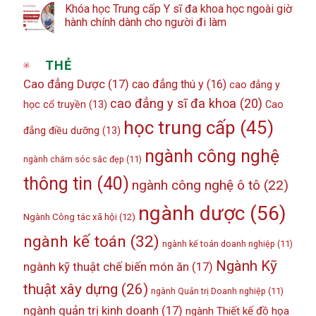
Khóa học Trung cấp Y sĩ đa khoa học ngoài giờ
hành chính dành cho người đi làm
THẺ
Cao đẳng Dược
(17)
cao đẳng thú y
(16)
cao đẳng y
cao đẳng y sĩ đa khoa
(20)
học cổ truyền
(13)
Cao
học trung cấp
(45)
đẳng điều dưỡng
(13)
ngành công nghệ
ngành chăm sóc sắc đẹp
(11)
thông tin
(40)
ngành công nghệ ô tô
(22)
ngành dược
(56)
Ngành Công tác xã hội
(12)
ngành kế toán
(32)
ngành kế toán doanh nghiệp
(11)
Ngành Kỹ
ngành kỹ thuật chế biến món ăn
(17)
thuật xây dựng
(26)
ngành Quản trị Doanh nghiệp
(11)
ngành quản trị kinh doanh
(17)
ngành Thiết kế đồ họa