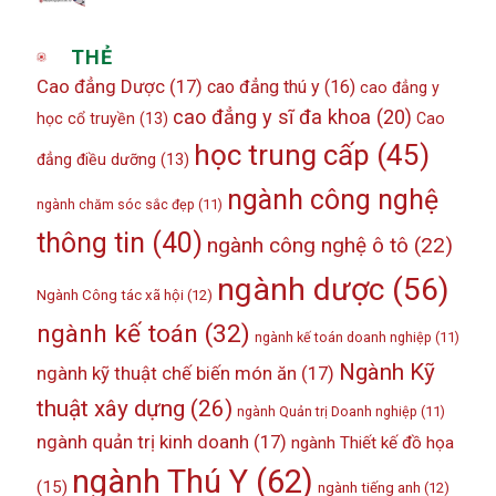
THẺ
Cao đẳng Dược
(17)
cao đẳng thú y
(16)
cao đẳng y
cao đẳng y sĩ đa khoa
(20)
học cổ truyền
(13)
Cao
học trung cấp
(45)
đẳng điều dưỡng
(13)
ngành công nghệ
ngành chăm sóc sắc đẹp
(11)
thông tin
(40)
ngành công nghệ ô tô
(22)
ngành dược
(56)
Ngành Công tác xã hội
(12)
ngành kế toán
(32)
ngành kế toán doanh nghiệp
(11)
Ngành Kỹ
ngành kỹ thuật chế biến món ăn
(17)
thuật xây dựng
(26)
ngành Quản trị Doanh nghiệp
(11)
ngành quản trị kinh doanh
(17)
ngành Thiết kế đồ họa
ngành Thú Y
(62)
(15)
ngành tiếng anh
(12)