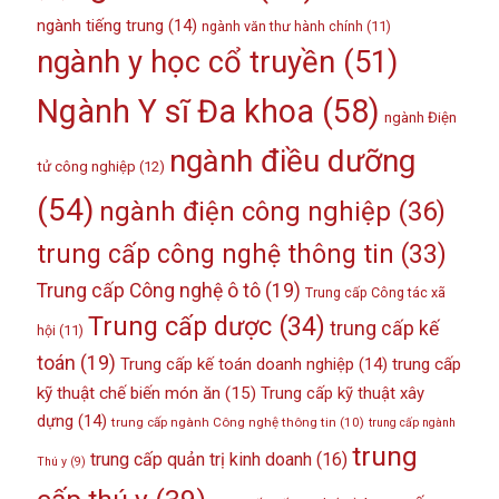
ngành tiếng trung
(14)
ngành văn thư hành chính
(11)
ngành y học cổ truyền
(51)
Ngành Y sĩ Đa khoa
(58)
ngành Điện
ngành điều dưỡng
tử công nghiệp
(12)
(54)
ngành điện công nghiệp
(36)
trung cấp công nghệ thông tin
(33)
Trung cấp Công nghệ ô tô
(19)
Trung cấp Công tác xã
Trung cấp dược
(34)
trung cấp kế
hội
(11)
toán
(19)
Trung cấp kế toán doanh nghiệp
(14)
trung cấp
kỹ thuật chế biến món ăn
(15)
Trung cấp kỹ thuật xây
dựng
(14)
trung cấp ngành Công nghệ thông tin
(10)
trung cấp ngành
trung
trung cấp quản trị kinh doanh
(16)
Thú y
(9)