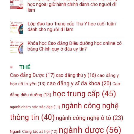
học ngoài giờ hành chính dành cho người đi
làm
Lớp đào tạo Trung cấp Thú Y học cuối tuần
dành cho người đi làm
Khóa học Cao đẳng Điều dưỡng học online có
bằng Chính quy ở đâu uy tín?
THẺ
Cao đẳng Dược
(17)
cao đẳng thú y
(16)
cao đẳng y
cao đẳng y sĩ đa khoa
(20)
học cổ truyền
(13)
Cao
học trung cấp
(45)
đẳng điều dưỡng
(13)
ngành công nghệ
ngành chăm sóc sắc đẹp
(11)
thông tin
(40)
ngành công nghệ ô tô
(23)
ngành dược
(56)
Ngành Công tác xã hội
(12)