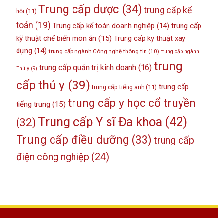
Trung cấp dược
(34)
trung cấp kế
hội
(11)
toán
(19)
Trung cấp kế toán doanh nghiệp
(14)
trung cấp
kỹ thuật chế biến món ăn
(15)
Trung cấp kỹ thuật xây
dựng
(14)
trung cấp ngành Công nghệ thông tin
(10)
trung cấp ngành
trung
trung cấp quản trị kinh doanh
(16)
Thú y
(9)
cấp thú y
(39)
trung cấp
trung cấp tiếng anh
(11)
trung cấp y học cổ truyền
tiếng trung
(15)
Trung cấp Y sĩ Đa khoa
(42)
(32)
Trung cấp điều dưỡng
(33)
trung cấp
điện công nghiệp
(24)