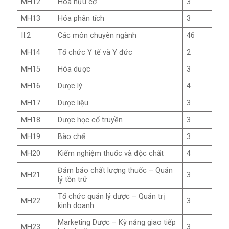
MH12
Hóa hữu cơ
3
MH13
Hóa phân tích
3
II.2
Các môn chuyên ngành
46
MH14
Tổ chức Y tế và Y đức
2
MH15
Hóa dược
3
MH16
Dược lý
4
MH17
Dược liệu
3
MH18
Dược học cổ truyền
3
MH19
Bào chế
3
MH20
Kiểm nghiệm thuốc và độc chất
4
Đảm bảo chất lượng thuốc – Quản
MH21
3
lý tồn trữ
Tổ chức quản lý dược – Quản trị
MH22
3
kinh doanh
Marketing Dược – Kỹ năng giao tiếp
MH23
3