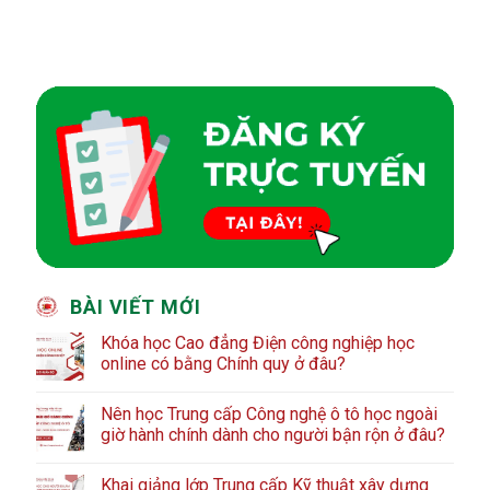
BÀI VIẾT MỚI
Khóa học Cao đẳng Điện công nghiệp học
online có bằng Chính quy ở đâu?
Nên học Trung cấp Công nghệ ô tô học ngoài
giờ hành chính dành cho người bận rộn ở đâu?
Khai giảng lớp Trung cấp Kỹ thuật xây dựng