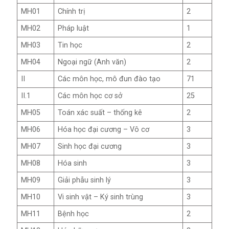
MH01
Chính trị
2
MH02
Pháp luật
1
MH03
Tin học
2
MH04
Ngoại ngữ (Anh văn)
2
II
Các môn học, mô đun đào tạo
71
II.1
Các môn học cơ sở
25
MH05
Toán xác suất – thống kê
2
MH06
Hóa học đại cương – Vô cơ
3
MH07
Sinh học đại cương
3
MH08
Hóa sinh
3
MH09
Giải phẫu sinh lý
3
MH10
Vi sinh vật – Ký sinh trùng
3
MH11
Bệnh học
2