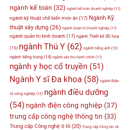
ngành kế toán
(32)
ngành kế toán doanh nghiệp
(11)
Ngành Kỹ
ngành kỹ thuật chế biến món ăn
(17)
thuật xây dựng
(26)
ngành Quản trị Doanh nghiệp
(11)
ngành quản trị kinh doanh
(17)
ngành Thiết kế đồ họa
ngành Thú Y
(62)
(15)
ngành tiếng anh
(12)
ngành tiếng trung
(14)
ngành văn thư hành chính
(11)
ngành y học cổ truyền
(51)
Ngành Y sĩ Đa khoa
(58)
ngành Điện
ngành điều dưỡng
tử công nghiệp
(12)
(54)
ngành điện công nghiệp
(37)
trung cấp công nghệ thông tin
(33)
Trung cấp Công nghệ ô tô
(20)
Trung cấp Công tác xã