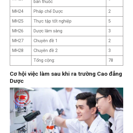
bán thuốc
MH24
Pháp chế Dược
2
MH25
Thực tập tốt nghiệp
5
MH26
Dược lâm sàng
3
MH27
Chuyên đề 1
2
MH28
Chuyên đề 2
3
Tổng cộng:
78
Cơ hội việc làm sau khi ra trường Cao đẳng
Dược