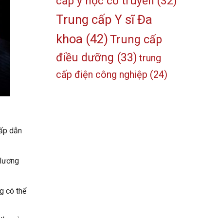
cấp y học cổ truyền
(32)
Trung cấp Y sĩ Đa
khoa
(42)
Trung cấp
điều dưỡng
(33)
trung
cấp điện công nghiệp
(24)
hấp dẫn
 lương
g có thể