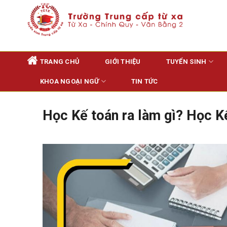
Skip
to
content
TRANG CHỦ
GIỚI THIỆU
TUYỂN SINH
KHOA NGOẠI NGỮ
TIN TỨC
Học Kế toán ra làm gì? Học Kế