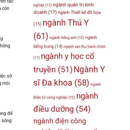
yên tắc
ngành quản trị kinh
nghiệp
(11)
à còn
doanh
(17)
ngành Thiết kế đồ họa
ngành Thú Y
(15)
(61)
ngành
ngành tiếng anh
(12)
ng
những
tiếng trung
(14)
ngành văn thư hành chính
ngành y học cổ
(11)
Ngành Y
truyền
(51)
iệc sở
sĩ Đa khoa
(58)
g môi
ngành
ngành
Điện tử công nghiệp
(12)
điều dưỡng
(54)
công để
ngành điện công
c sống