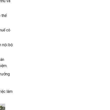
 thu và
 thể
thuế có
n nội bộ
oán
hiệm.
trưởng
việc làm