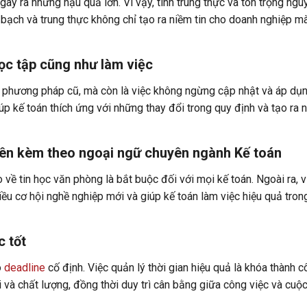
 gây ra những hậu quả lớn. Vì vậy, tính trung thực và tôn trọng ngu
h bạch và trung thực không chỉ tạo ra niềm tin cho doanh nghiệp m
ọc tập cũng như làm việc
và phương pháp cũ, mà còn là việc không ngừng cập nhật và áp dụ
p kế toán thích ứng với những thay đổi trong quy định và tạo ra 
 nên kèm theo ngoại ngữ chuyên ngành Kế toán
 về tin học văn phòng là bắt buộc đối với mọi kế toán. Ngoài ra, v
ều cơ hội nghề nghiệp mới và giúp kế toán làm việc hiệu quả tron
c tốt
ó
deadline
cố định. Việc quản lý thời gian hiệu quả là khóa thành 
i và chất lượng, đồng thời duy trì cân bằng giữa công việc và cuộ