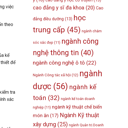
cao đẳng y học cổ truyền
(13)
ằng việc
cao đẳng y sĩ đa khoa
(20)
Cao
học
đẳng điều dưỡng
(13)
ốn theo
trung cấp
(45)
ngành chăm
ngành công
sóc sắc đẹp
(11)
nghệ thông tin
(40)
ủa kế
ngành công nghệ ô tô
(22)
thiết để
ngành
Ngành Công tác xã hội
(12)
dược
(56)
ngành kế
kiểm tra
toán
(32)
ính xác
ngành kế toán doanh
ngành kỹ thuật chế biến
nghiệp
(11)
Ngành Kỹ thuật
món ăn
(17)
xây dựng
(25)
ngành Quản trị Doanh