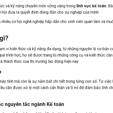
 thức và kỹ năng chuyên môn vững vàng trong
lĩnh vực kế toán
. B
cơ hội đưa ra quyết định đúng đắn cho sự nghiệp của mình.
a nhiều cơ hội nghề nghiệp hấp dẫn cho sinh viên quan tâm và mu
gì?
ạm vi kiến thức và kỹ năng đa dạng, từ những nguyên lý cơ bản c
á trình học, họ sẽ được trang bị những công cụ và kiến thức cần 
à thách thức của thị trường lao động hiện nay.
n
áy tính mà còn là sự nắm bắt chi tiết trong từng con số. Từ việc 
đều cần được xử lý một cách cẩn thận và tỉ mỉ để đảm bảo tính ch
các nguyên tắc ngành Kế toán