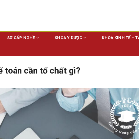
SƠ CẤP NGHỀ
KHOA Y DƯỢC
KHOA KINH TẾ – T
 toán cần tố chất gì?