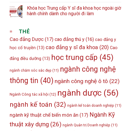
Khóa học Trung cấp Y sĩ đa khoa học ngoài giờ
hành chính dành cho người đi làm
THẺ
Cao đẳng Dược
(17)
cao đẳng thú y
(16)
cao đẳng y
cao đẳng y sĩ đa khoa
(20)
học cổ truyền
(13)
Cao
học trung cấp
(45)
đẳng điều dưỡng
(13)
ngành công nghệ
ngành chăm sóc sắc đẹp
(11)
thông tin
(40)
ngành công nghệ ô tô
(22)
ngành dược
(56)
Ngành Công tác xã hội
(12)
ngành kế toán
(32)
ngành kế toán doanh nghiệp
(11)
Ngành Kỹ
ngành kỹ thuật chế biến món ăn
(17)
thuật xây dựng
(26)
ngành Quản trị Doanh nghiệp
(11)