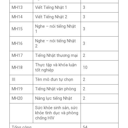
MH13
Viết Tiếng Nhật 1
3
MH14
Viết Tiếng Nhật 2
3
Nghe – nói tiếng Nhật
MH15
3
1
Nghe – nói tiếng Nhật
MH16
3
2
MH17
Tiếng Nhật thương mại
2
Thực tập và khóa luận
MH18
10
tốt nghiệp
III
Tên mô đun tự chọn
2
MH19
Tiếng Nhật văn phòng
2
MH20
Năng lực tiếng Nhật
2
Sức khỏe sinh sản, sức
khỏe tình dục và phòng
chống HIV
Tổng cộng
54