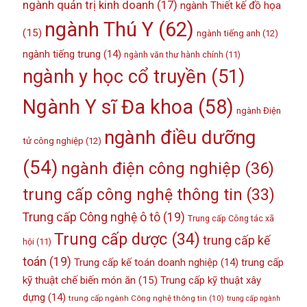
ngành quản trị kinh doanh
(17)
ngành Thiết kế đồ họa
ngành Thú Y
(62)
(15)
ngành tiếng anh
(12)
ngành tiếng trung
(14)
ngành văn thư hành chính
(11)
ngành y học cổ truyền
(51)
Ngành Y sĩ Đa khoa
(58)
ngành Điện
ngành điều dưỡng
tử công nghiệp
(12)
(54)
ngành điện công nghiệp
(36)
trung cấp công nghệ thông tin
(33)
Trung cấp Công nghệ ô tô
(19)
Trung cấp Công tác xã
Trung cấp dược
(34)
trung cấp kế
hội
(11)
toán
(19)
Trung cấp kế toán doanh nghiệp
(14)
trung cấp
kỹ thuật chế biến món ăn
(15)
Trung cấp kỹ thuật xây
dựng
(14)
trung cấp ngành Công nghệ thông tin
(10)
trung cấp ngành