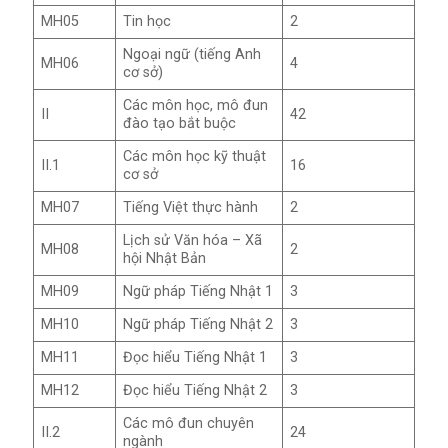
MH05
Tin học
2
Ngoại ngữ (tiếng Anh
MH06
4
cơ sở)
Các môn học, mô đun
II
42
đào tạo bắt buộc
Các môn học kỹ thuật
II.1
16
cơ sở
MH07
Tiếng Việt thực hành
2
Lịch sử Văn hóa – Xã
MH08
2
hội Nhật Bản
MH09
Ngữ pháp Tiếng Nhật 1
3
MH10
Ngữ pháp Tiếng Nhật 2
3
MH11
Đọc hiểu Tiếng Nhật 1
3
MH12
Đọc hiểu Tiếng Nhật 2
3
Các mô đun chuyên
II.2
24
ngành