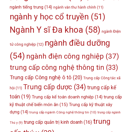
ngành tiếng trung
(14)
ngành văn thư hành chính
(11)
ngành y học cổ truyền
(51)
Ngành Y sĩ Đa khoa
(58)
ngành Điện
ngành điều dưỡng
tử công nghiệp
(12)
(54)
ngành điện công nghiệp
(37)
trung cấp công nghệ thông tin
(33)
Trung cấp Công nghệ ô tô
(20)
Trung cấp Công tác xã
Trung cấp dược
(34)
trung cấp kế
hội
(11)
toán
(19)
Trung cấp kế toán doanh nghiệp
(14)
trung cấp
kỹ thuật chế biến món ăn
(15)
Trung cấp kỹ thuật xây
dựng
(14)
trung cấp ngành Công nghệ thông tin
(10)
trung cấp ngành
trung
trung cấp quản trị kinh doanh
(16)
Thú y
(9)