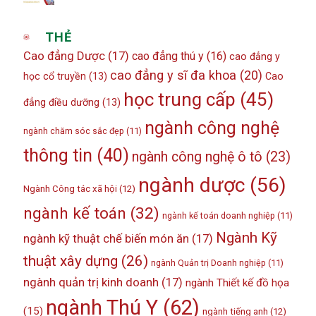
THẺ
Cao đẳng Dược
(17)
cao đẳng thú y
(16)
cao đẳng y
cao đẳng y sĩ đa khoa
(20)
học cổ truyền
(13)
Cao
học trung cấp
(45)
đẳng điều dưỡng
(13)
ngành công nghệ
ngành chăm sóc sắc đẹp
(11)
thông tin
(40)
ngành công nghệ ô tô
(23)
ngành dược
(56)
Ngành Công tác xã hội
(12)
ngành kế toán
(32)
ngành kế toán doanh nghiệp
(11)
Ngành Kỹ
ngành kỹ thuật chế biến món ăn
(17)
thuật xây dựng
(26)
ngành Quản trị Doanh nghiệp
(11)
ngành quản trị kinh doanh
(17)
ngành Thiết kế đồ họa
ngành Thú Y
(62)
(15)
ngành tiếng anh
(12)