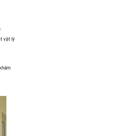
.
t vật lý
 khám