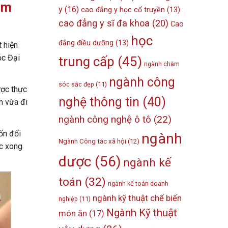
àm
y
(16)
cao đẳng y học cổ truyền
(13)
cao đẳng y sĩ đa khoa
(20)
Cao
học
đẳng điều dưỡng
(13)
t hiện
ọc Đại
trung cấp
(45)
ngành chăm
ngành công
sóc sắc đẹp
(11)
ược thực
nghệ thông tin
(40)
h vừa đi
ngành công nghệ ô tô
(22)
ốn đổi
ngành
Ngành Công tác xã hội
(12)
ọc xong
dược
(56)
ngành kế
toán
(32)
ngành kế toán doanh
ngành kỹ thuật chế biến
nghiệp
(11)
Ngành Kỹ thuật
món ăn
(17)