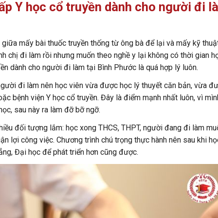
ấp Y học cổ truyền dành cho người đi l
 giữa mấy bài thuốc truyền thống từ ông bà để lại và mấy kỹ thuậ
h chị đi làm rồi nhưng muốn theo nghề y lại không có thời gian h
ền dành cho người đi làm tại Bình Phước là quá hợp lý luôn.
gười đi làm nên học viên vừa được học lý thuyết căn bản, vừa đ
hoặc bệnh viện Y học cổ truyền. Đây là điểm mạnh nhất luôn, vì mìn
học, sau này ra làm đỡ bỡ ngỡ.
hiều đối tượng lắm: học xong THCS, THPT, người đang đi làm mu
 lợi công việc. Chương trình chú trọng thực hành nên sau khi h
đẳng, Đại học để phát triển hơn cũng được.