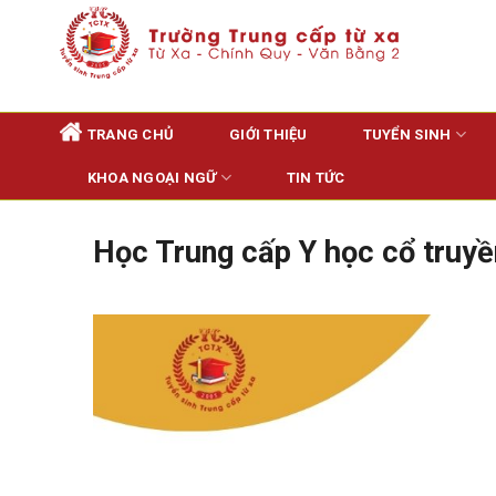
Skip
to
content
TRANG CHỦ
GIỚI THIỆU
TUYỂN SINH
KHOA NGOẠI NGỮ
TIN TỨC
Học Trung cấp Y học cổ truyề