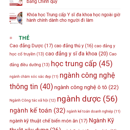
bằng Chính quy
Khóa học Trung cấp Y sĩ đa khoa học ngoài giờ
hành chính dành cho người đi làm
THẺ
Cao đẳng Dược
(17)
cao đẳng thú y
(16)
cao đẳng y
cao đẳng y sĩ đa khoa
(20)
học cổ truyền
(13)
Cao
học trung cấp
(45)
đẳng điều dưỡng
(13)
ngành công nghệ
ngành chăm sóc sắc đẹp
(11)
thông tin
(40)
ngành công nghệ ô tô
(22)
ngành dược
(56)
Ngành Công tác xã hội
(12)
ngành kế toán
(32)
ngành kế toán doanh nghiệp
(11)
Ngành Kỹ
ngành kỹ thuật chế biến món ăn
(17)