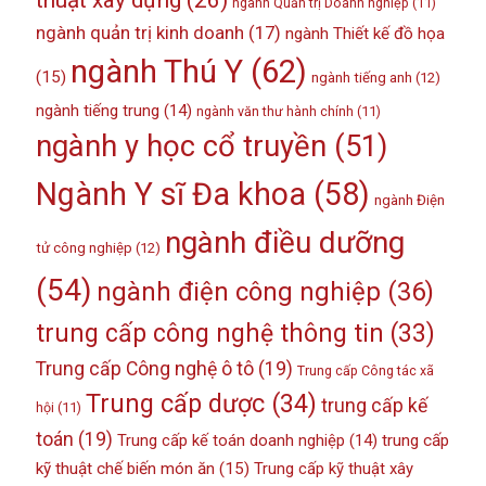
thuật xây dựng
(26)
ngành Quản trị Doanh nghiệp
(11)
ngành quản trị kinh doanh
(17)
ngành Thiết kế đồ họa
ngành Thú Y
(62)
(15)
ngành tiếng anh
(12)
ngành tiếng trung
(14)
ngành văn thư hành chính
(11)
ngành y học cổ truyền
(51)
Ngành Y sĩ Đa khoa
(58)
ngành Điện
ngành điều dưỡng
tử công nghiệp
(12)
(54)
ngành điện công nghiệp
(36)
trung cấp công nghệ thông tin
(33)
Trung cấp Công nghệ ô tô
(19)
Trung cấp Công tác xã
Trung cấp dược
(34)
trung cấp kế
hội
(11)
toán
(19)
Trung cấp kế toán doanh nghiệp
(14)
trung cấp
kỹ thuật chế biến món ăn
(15)
Trung cấp kỹ thuật xây