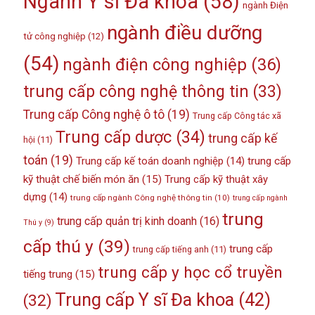
Ngành Y sĩ Đa khoa
(58)
ngành Điện
ngành điều dưỡng
tử công nghiệp
(12)
(54)
ngành điện công nghiệp
(36)
trung cấp công nghệ thông tin
(33)
Trung cấp Công nghệ ô tô
(19)
Trung cấp Công tác xã
Trung cấp dược
(34)
trung cấp kế
hội
(11)
toán
(19)
Trung cấp kế toán doanh nghiệp
(14)
trung cấp
kỹ thuật chế biến món ăn
(15)
Trung cấp kỹ thuật xây
dựng
(14)
trung cấp ngành Công nghệ thông tin
(10)
trung cấp ngành
trung
trung cấp quản trị kinh doanh
(16)
Thú y
(9)
cấp thú y
(39)
trung cấp
trung cấp tiếng anh
(11)
trung cấp y học cổ truyền
tiếng trung
(15)
Trung cấp Y sĩ Đa khoa
(42)
(32)