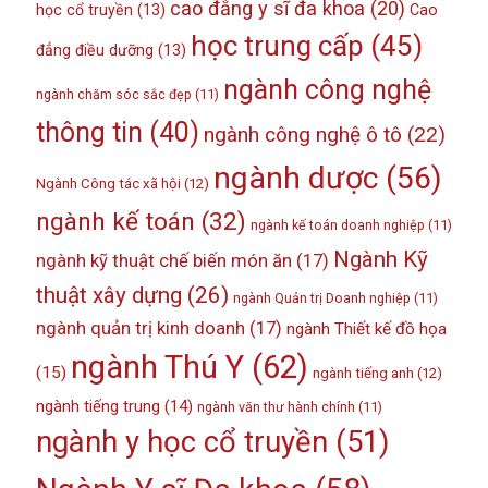
cao đẳng y sĩ đa khoa
(20)
học cổ truyền
(13)
Cao
học trung cấp
(45)
đẳng điều dưỡng
(13)
ngành công nghệ
ngành chăm sóc sắc đẹp
(11)
thông tin
(40)
ngành công nghệ ô tô
(22)
ngành dược
(56)
Ngành Công tác xã hội
(12)
ngành kế toán
(32)
ngành kế toán doanh nghiệp
(11)
Ngành Kỹ
ngành kỹ thuật chế biến món ăn
(17)
thuật xây dựng
(26)
ngành Quản trị Doanh nghiệp
(11)
ngành quản trị kinh doanh
(17)
ngành Thiết kế đồ họa
ngành Thú Y
(62)
(15)
ngành tiếng anh
(12)
ngành tiếng trung
(14)
ngành văn thư hành chính
(11)
ngành y học cổ truyền
(51)