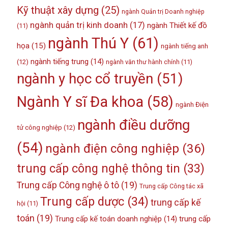
Kỹ thuật xây dựng
(25)
ngành Quản trị Doanh nghiệp
ngành quản trị kinh doanh
(17)
ngành Thiết kế đồ
(11)
ngành Thú Y
(61)
họa
(15)
ngành tiếng anh
ngành tiếng trung
(14)
(12)
ngành văn thư hành chính
(11)
ngành y học cổ truyền
(51)
Ngành Y sĩ Đa khoa
(58)
ngành Điện
ngành điều dưỡng
tử công nghiệp
(12)
(54)
ngành điện công nghiệp
(36)
trung cấp công nghệ thông tin
(33)
Trung cấp Công nghệ ô tô
(19)
Trung cấp Công tác xã
Trung cấp dược
(34)
trung cấp kế
hội
(11)
toán
(19)
Trung cấp kế toán doanh nghiệp
(14)
trung cấp