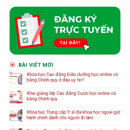
BÀI VIẾT MỚI
Khóa học Cao đẳng Điều dưỡng học online có
bằng Chính quy ở đâu uy tín?
Khai giảng lớp Cao đẳng Dược học online có
bằng Chính quy
Khóa học Trung cấp Y sĩ đa khoa học ngoài giờ
hành chính dành cho người đi làm