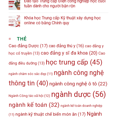
Đào tạo Trung cấp Điện công nghiệp học cuối
tuần dành cho người bận rộn
Khóa học Trung cấp Kỹ thuật xây dựng học
online có bằng Chính quy
THẺ
Cao đẳng Dược
(17)
cao đẳng thú y
(16)
cao đẳng y
cao đẳng y sĩ đa khoa
(20)
học cổ truyền
(13)
Cao
học trung cấp
(45)
đẳng điều dưỡng
(13)
ngành công nghệ
ngành chăm sóc sắc đẹp
(11)
thông tin
(40)
ngành công nghệ ô tô
(22)
ngành dược
(56)
Ngành Công tác xã hội
(12)
ngành kế toán
(32)
ngành kế toán doanh nghiệp
Ngành
ngành kỹ thuật chế biến món ăn
(17)
(11)