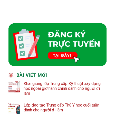
BÀI VIẾT MỚI
Khai giảng lớp Trung cấp Kỹ thuật xây dựng
học ngoài giờ hành chính dành cho người đi
làm
Lớp đào tạo Trung cấp Thú Y học cuối tuần
dành cho người đi làm