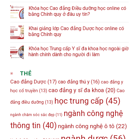
Khóa học Cao đẳng Điều dưỡng học online có
bằng Chính quy ở đâu uy tín?
Khai giảng lớp Cao đẳng Dược học online có
bằng Chính quy
Khóa học Trung cấp Y sĩ đa khoa học ngoài giờ
hành chính dành cho người đi làm
THẺ
Cao đẳng Dược
(17)
cao đẳng thú y
(16)
cao đẳng y
cao đẳng y sĩ đa khoa
(20)
học cổ truyền
(13)
Cao
học trung cấp
(45)
đẳng điều dưỡng
(13)
ngành công nghệ
ngành chăm sóc sắc đẹp
(11)
thông tin
(40)
ngành công nghệ ô tô
(22)
ngành dược
(56)