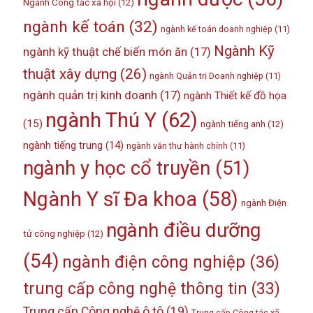
Ngành Công tác xã hội
(12)
ngành kế toán
(32)
ngành kế toán doanh nghiệp
(11)
Ngành Kỹ
ngành kỹ thuật chế biến món ăn
(17)
thuật xây dựng
(26)
ngành Quản trị Doanh nghiệp
(11)
ngành quản trị kinh doanh
(17)
ngành Thiết kế đồ họa
ngành Thú Y
(62)
(15)
ngành tiếng anh
(12)
ngành tiếng trung
(14)
ngành văn thư hành chính
(11)
ngành y học cổ truyền
(51)
Ngành Y sĩ Đa khoa
(58)
ngành Điện
ngành điều dưỡng
tử công nghiệp
(12)
(54)
ngành điện công nghiệp
(36)
trung cấp công nghệ thông tin
(33)
Trung cấp Công nghệ ô tô
(19)
Trung cấp Công tác xã