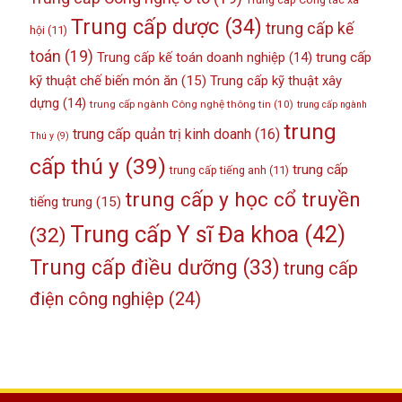
Trung cấp dược
(34)
trung cấp kế
hội
(11)
toán
(19)
Trung cấp kế toán doanh nghiệp
(14)
trung cấp
kỹ thuật chế biến món ăn
(15)
Trung cấp kỹ thuật xây
dựng
(14)
trung cấp ngành Công nghệ thông tin
(10)
trung cấp ngành
trung
trung cấp quản trị kinh doanh
(16)
Thú y
(9)
cấp thú y
(39)
trung cấp
trung cấp tiếng anh
(11)
trung cấp y học cổ truyền
tiếng trung
(15)
Trung cấp Y sĩ Đa khoa
(42)
(32)
Trung cấp điều dưỡng
(33)
trung cấp
điện công nghiệp
(24)