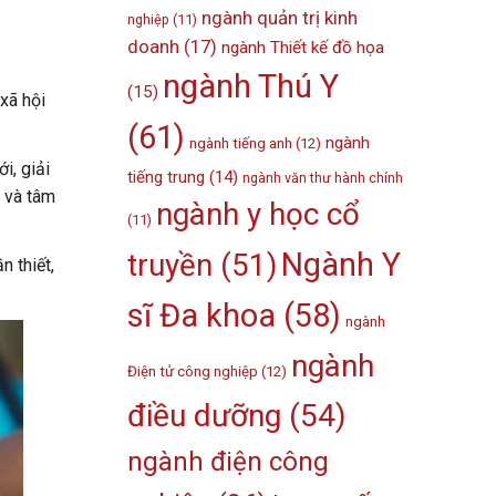
ngành quản trị kinh
nghiệp
(11)
doanh
(17)
ngành Thiết kế đồ họa
ngành Thú Y
(15)
xã hội
(61)
ngành
ngành tiếng anh
(12)
i, giải
tiếng trung
(14)
ngành văn thư hành chính
e và tâm
ngành y học cổ
(11)
Ngành Y
truyền
(51)
n thiết,
sĩ Đa khoa
(58)
ngành
ngành
Điện tử công nghiệp
(12)
điều dưỡng
(54)
ngành điện công