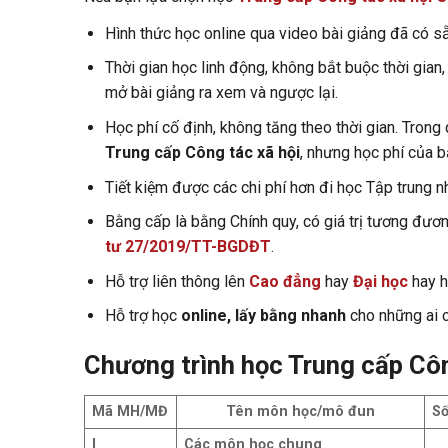
Hình thức học online qua video bài giảng đã có sẵ
Thời gian học linh động, không bắt buộc thời gian,
mở bài giảng ra xem và ngược lại.
Học phí cố định, không tăng theo thời gian. Trong 
Trung cấp Công tác xã hội
, nhưng học phí của b
Tiết kiệm được các chi phí hơn đi học Tập trung như
Bằng cấp là bằng Chính quy, có giá trị tương đươ
tư 27/2019/TT-BGDĐT
.
Hỗ trợ liên thông lên
Cao đẳng
hay
Đại học
hay 
Hỗ trợ học
online, lấy bằng nhanh
cho những ai c
Chương trình học Trung cấp Côn
Mã MH/MĐ
Tên môn học/mô đun
Số
I
Các môn học chung