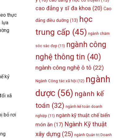
cao đẳng y học cổ truyền
(13)
cao đẳng y sĩ đa khoa
(20)
Cao
heo thực
học
đẳng điều dưỡng
(13)
 lựa
trung cấp
(45)
rường
ngành chăm
ngành công
sóc sắc đẹp
(11)
nghệ thông tin
(40)
ngành công nghệ ô tô
(22)
hế kỷ
ngành
Ngành Công tác xã hội
(12)
dược
(56)
ngành kế
đổi xã
toán
(32)
ngành kế toán doanh
ị bỏ rơi
ngành kỹ thuật chế biến
nghiệp
(11)
Ngành Kỹ thuật
món ăn
(17)
xây dựng
(25)
ông
ngành Quản trị Doanh