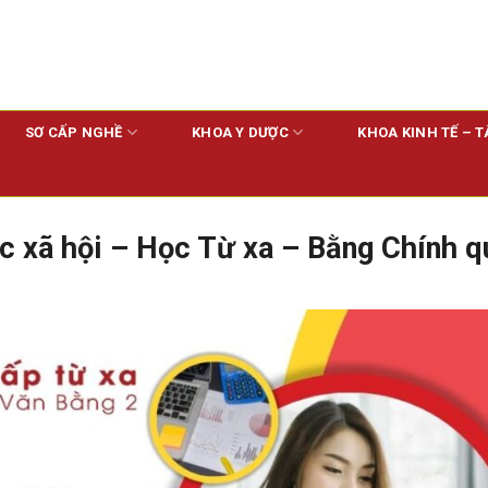
SƠ CẤP NGHỀ
KHOA Y DƯỢC
KHOA KINH TẾ – T
c xã hội – Học Từ xa – Bằng Chính q