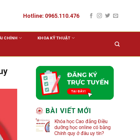
Hotline: 0965.110.476
ÀI CHÍNH
KHOA KỸ THUẬT
uy
BÀI VIẾT MỚI
Khóa học Cao đẳng Điều
dưỡng học online có bằng
Chính quy ở đâu uy tín?