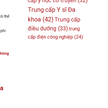
cấp y học cổ truyền
(32)
Trung cấp Y sĩ Đa
có thể
khoa
(42)
Trung cấp
điều dưỡng
(33)
trung
 phí
cấp điện công nghiệp
(24)
hông
Xa