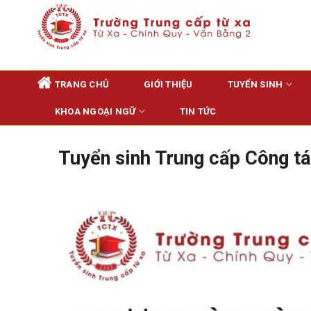
Skip
to
content
TRANG CHỦ
GIỚI THIỆU
TUYỂN SINH
KHOA NGOẠI NGỮ
TIN TỨC
Tuyển sinh Trung cấp Công tá