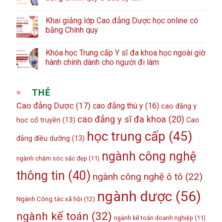
Khai giảng lớp Cao đẳng Dược học online có
bằng Chính quy
Khóa học Trung cấp Y sĩ đa khoa học ngoài giờ
hành chính dành cho người đi làm
THẺ
Cao đẳng Dược
(17)
cao đẳng thú y
(16)
cao đẳng y
cao đẳng y sĩ đa khoa
(20)
học cổ truyền
(13)
Cao
học trung cấp
(45)
đẳng điều dưỡng
(13)
ngành công nghệ
ngành chăm sóc sắc đẹp
(11)
thông tin
(40)
ngành công nghệ ô tô
(22)
ngành dược
(56)
Ngành Công tác xã hội
(12)
ngành kế toán
(32)
ngành kế toán doanh nghiệp
(11)