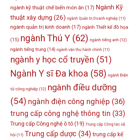
Ngành Kỹ
ngành kỹ thuật chế biến món ăn
(17)
thuật xây dựng
(26)
ngành Quản trị Doanh nghiệp
(11)
ngành quản trị kinh doanh
(17)
ngành Thiết kế đồ họa
ngành Thú Y
(62)
(15)
ngành tiếng anh
(12)
ngành tiếng trung
(14)
ngành văn thư hành chính
(11)
ngành y học cổ truyền
(51)
Ngành Y sĩ Đa khoa
(58)
ngành Điện
ngành điều dưỡng
tử công nghiệp
(12)
(54)
ngành điện công nghiệp
(36)
trung cấp công nghệ thông tin
(33)
Trung cấp Công nghệ ô tô
(19)
Trung cấp Công tác xã
Trung cấp dược
(34)
trung cấp kế
hội
(11)