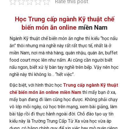
Rate this post
Học Trung cấp ngành Kỹ thuật chế
biến món ăn online
miền Nam
Ngành Kỹ thuật chế biến món ăn nghe thì kiểu “học nấu
ăn” thôi nhưng mà nghề này rất rất thực tế, nhất là ở
miền Nam, nơi mà nhà hàng, quán nhậu, quán ăn, buffet
food court mọc lên như nấm. Ai cũng cần người biết
nấu ngon, biết xử lý bàn tay nghề trên bếp. Vậy nên học
nghề này thì không lo… “hết việc”.
Đặc biệt, với hình thức học
Trung cấp ngành Kỹ thuật
chế biến món ăn online miền Nam
thì mấy bạn ở xa,
mấy bạn đang đi làm cũng học được. Không phải chạy
vô lớp mỗi ngày, cứ học trên mạng, xem bài giảng, làm
bài tập rồi đi thực hành ngoài đời. Chỗ đào tạo uy tín
kiểu này là Trường Trung Cấp Từ Xa vừa học vừa áp
dụng, có bằng chính quy để xin việc hay mở quán riêng.