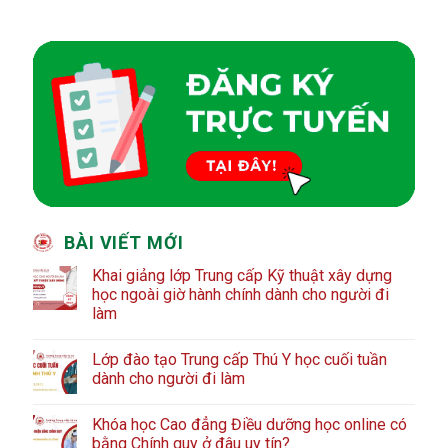
BÀI VIẾT MỚI
Khai giảng lớp Trung cấp Kỹ thuật xây dựng
học ngoài giờ hành chính dành cho người đi
làm
Lớp đào tạo Trung cấp Thú Y học cuối tuần
dành cho người đi làm
Khóa học Cao đẳng Điều dưỡng học online có
bằng Chính quy ở đâu uy tín?