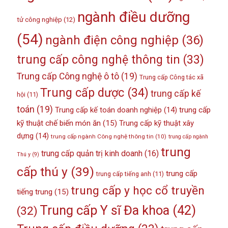
ngành điều dưỡng
tử công nghiệp
(12)
(54)
ngành điện công nghiệp
(36)
trung cấp công nghệ thông tin
(33)
Trung cấp Công nghệ ô tô
(19)
Trung cấp Công tác xã
Trung cấp dược
(34)
trung cấp kế
hội
(11)
toán
(19)
Trung cấp kế toán doanh nghiệp
(14)
trung cấp
kỹ thuật chế biến món ăn
(15)
Trung cấp kỹ thuật xây
dựng
(14)
trung cấp ngành Công nghệ thông tin
(10)
trung cấp ngành
trung
trung cấp quản trị kinh doanh
(16)
Thú y
(9)
cấp thú y
(39)
trung cấp
trung cấp tiếng anh
(11)
trung cấp y học cổ truyền
tiếng trung
(15)
Trung cấp Y sĩ Đa khoa
(42)
(32)