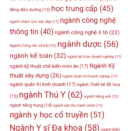
học trung cấp
(45)
đẳng điều dưỡng
(13)
ngành công nghệ
ngành chăm sóc sắc đẹp
(11)
thông tin
(40)
ngành công nghệ ô tô
(22)
ngành dược
(56)
Ngành Công tác xã hội
(12)
ngành kế toán
(32)
ngành kế toán doanh nghiệp
(11)
Ngành Kỹ
ngành kỹ thuật chế biến món ăn
(17)
thuật xây dựng
(26)
ngành Quản trị Doanh nghiệp
(11)
ngành quản trị kinh doanh
(17)
ngành Thiết kế đồ họa
ngành Thú Y
(62)
(15)
ngành tiếng anh
(12)
ngành tiếng trung
(14)
ngành văn thư hành chính
(11)
ngành y học cổ truyền
(51)
Ngành Y sĩ Đa khoa
(58)
ngành Điện