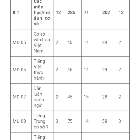
Các
môn
II.1
học/mô
12
285
71
202
12
đun cơ
sở
Cơ sở
văn hoá
MĐ 05
2
45
14
29
2
Việt
Nam
Tiếng
Việt
MĐ 06
2
45
14
29
2
thực
hành
Dẫn
luận
MĐ 07
2
45
15
28
2
ngôn
ngữ
Tiếng
MĐ 08
Trung
3
75
14
58
3
cơ sở 1
Tiếng