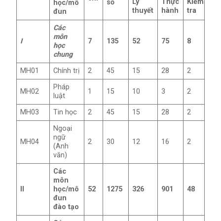
Lý
Thực
Kiểm
số
học/mô
thuyết
hành
tra
đun
Các
môn
I
7
135
52
75
8
học
chung
MH01
Chính trị
2
45
15
28
2
Pháp
MH02
1
15
10
3
2
luật
MH03
Tin học
2
45
15
28
2
Ngoại
ngữ
MH04
2
30
12
16
2
(Anh
văn)
Các
môn
II
học/mô
52
1275
326
901
48
đun
đào tạo