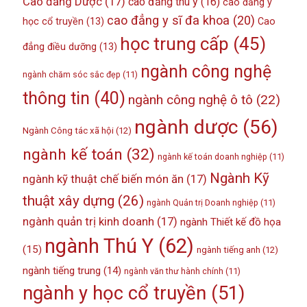
Cao đẳng Dược
(17)
cao đẳng thú y
(16)
cao đẳng y
cao đẳng y sĩ đa khoa
(20)
học cổ truyền
(13)
Cao
học trung cấp
(45)
đẳng điều dưỡng
(13)
ngành công nghệ
ngành chăm sóc sắc đẹp
(11)
thông tin
(40)
ngành công nghệ ô tô
(22)
ngành dược
(56)
Ngành Công tác xã hội
(12)
ngành kế toán
(32)
ngành kế toán doanh nghiệp
(11)
Ngành Kỹ
ngành kỹ thuật chế biến món ăn
(17)
thuật xây dựng
(26)
ngành Quản trị Doanh nghiệp
(11)
ngành quản trị kinh doanh
(17)
ngành Thiết kế đồ họa
ngành Thú Y
(62)
(15)
ngành tiếng anh
(12)
ngành tiếng trung
(14)
ngành văn thư hành chính
(11)
ngành y học cổ truyền
(51)