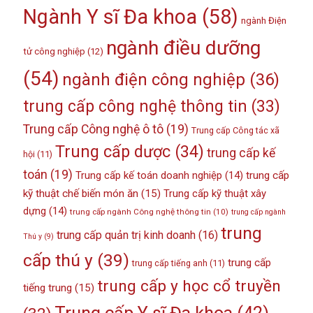
Ngành Y sĩ Đa khoa
(58)
ngành Điện
ngành điều dưỡng
tử công nghiệp
(12)
(54)
ngành điện công nghiệp
(36)
trung cấp công nghệ thông tin
(33)
Trung cấp Công nghệ ô tô
(19)
Trung cấp Công tác xã
Trung cấp dược
(34)
trung cấp kế
hội
(11)
toán
(19)
Trung cấp kế toán doanh nghiệp
(14)
trung cấp
kỹ thuật chế biến món ăn
(15)
Trung cấp kỹ thuật xây
dựng
(14)
trung cấp ngành Công nghệ thông tin
(10)
trung cấp ngành
trung
trung cấp quản trị kinh doanh
(16)
Thú y
(9)
cấp thú y
(39)
trung cấp
trung cấp tiếng anh
(11)
trung cấp y học cổ truyền
tiếng trung
(15)
Trung cấp Y sĩ Đa khoa
(42)