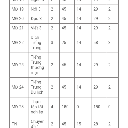
MĐ 19
Nói 3
2
45
14
29
2
MĐ 20
Đọc 3
2
45
14
29
2
MĐ 21
Viết 3
2
45
14
29
2
Dịch
MĐ 22
Tiếng
3
75
14
58
3
Trung
Tiếng
Trung
MĐ 23
2
45
14
29
2
thương
mại
Tiếng
MĐ 24
Trung
2
45
14
29
2
Du lịch
Thực
MĐ 25
tập tốt
4
180
0
180
0
nghiệp
Chuyên
TN
2
45
15
28
2
đề 1