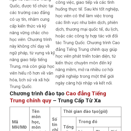
công việc, giao tiếp và các tình
Quốc, được tổ chức tại
huống thực tế. Sau khi tốt nghiệp,
các trường cao đẳng
học viên có thể làm việc trong
có uy tín, nhằm cung
các lĩnh vực như biên dịch, phiên
cấp kiến thức và kỹ
dịch, thương mại quốc tế, du lịch,
năng vững chắc cho
hoặc các công ty hợp tác với đối
học viên. Chương trình
tác Trung Quốc. Chương trình Cao
này không chỉ dạy về
đẳng Tiếng Trung chính quy giúp
ngữ pháp, từ vựng và kỹ
học viên phát triển toàn diện, từ
năng giao tiếp tiếng
kiến thức chuyên môn đến kỹ
Trung, mà còn giúp học
năng mềm, mở ra nhiều cơ hội
viên hiểu rõ hơn về văn
nghề nghiệp trong một thế giới
hóa, lịch sử và xã hội
ngày càng hội nhập và kết nối.
Trung Quốc.
Chương trình đào tạo
Cao đẳng Tiếng
Trung chính quy
– Trung Cấp Từ Xa
Tên
Thời gian đào tạo(giờ)
môn
Số
Trong đó
Mã
học,
tín
Tổng
MH/MĐ
môn
chỉ