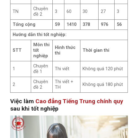
Chuyên
TN
3
60
30
27
3
đề 2
Tổng cộng
59
1410
378
976
56
Hướng dẫn thi tốt nghiệp:
Môn thi
Hình thức
STT
tốt
Thời gian thi
thi
nghiệp
Chuyên
1
Thi viết
Không quá 120 phút
đề 1
Chuyên
Thi viết +
2
Không quá 180 phút
đề 2
TH
Việc làm
Cao đẳng Tiếng Trung chính quy
sau khi tốt nghiệp