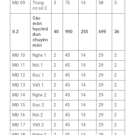
MĐ 09
Trung
3
75
14
58
3
cơ sở 2
Các
môn
học/mô
II.2
40
990
255
699
36
đun
chuyên
môn
MĐ 10
Nghe 1
2
45
14
29
2
MĐ 11
Nói 1
2
45
14
29
2
MĐ 12
Đọc 1
2
45
14
29
2
MĐ 13
Viết 1
2
45
14
29
2
MĐ 14
Nghe 2
2
45
14
29
2
MĐ 15
Đọc 2
2
45
14
29
2
MĐ 16
Nói 2
2
45
14
29
2
MĐ 17
Viết 2
2
45
14
29
2
MĐ 18
Nghe 3
2
45
14
29
2