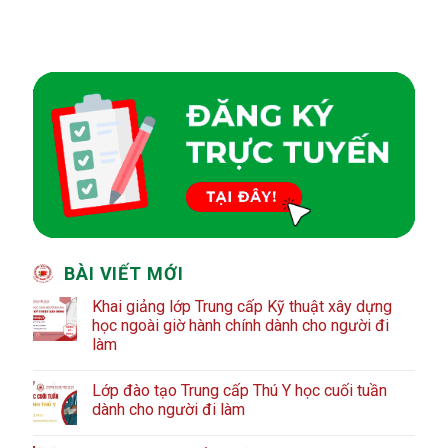
BÀI VIẾT MỚI
Khai giảng lớp Trung cấp Kỹ thuật xây dựng
học ngoài giờ hành chính dành cho người đi
làm
Lớp đào tạo Trung cấp Thú Y học cuối tuần
dành cho người đi làm