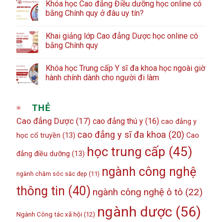
Khóa học Cao đẳng Điều dưỡng học online có
bằng Chính quy ở đâu uy tín?
Khai giảng lớp Cao đẳng Dược học online có
bằng Chính quy
Khóa học Trung cấp Y sĩ đa khoa học ngoài giờ
hành chính dành cho người đi làm
THẺ
Cao đẳng Dược
(17)
cao đẳng thú y
(16)
cao đẳng y
cao đẳng y sĩ đa khoa
(20)
học cổ truyền
(13)
Cao
học trung cấp
(45)
đẳng điều dưỡng
(13)
ngành công nghệ
ngành chăm sóc sắc đẹp
(11)
thông tin
(40)
ngành công nghệ ô tô
(22)
ngành dược
(56)
Ngành Công tác xã hội
(12)