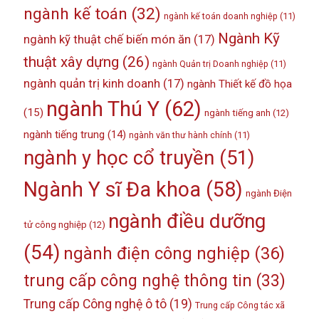
ngành kế toán
(32)
ngành kế toán doanh nghiệp
(11)
Ngành Kỹ
ngành kỹ thuật chế biến món ăn
(17)
thuật xây dựng
(26)
ngành Quản trị Doanh nghiệp
(11)
ngành quản trị kinh doanh
(17)
ngành Thiết kế đồ họa
ngành Thú Y
(62)
(15)
ngành tiếng anh
(12)
ngành tiếng trung
(14)
ngành văn thư hành chính
(11)
ngành y học cổ truyền
(51)
Ngành Y sĩ Đa khoa
(58)
ngành Điện
ngành điều dưỡng
tử công nghiệp
(12)
(54)
ngành điện công nghiệp
(36)
trung cấp công nghệ thông tin
(33)
Trung cấp Công nghệ ô tô
(19)
Trung cấp Công tác xã