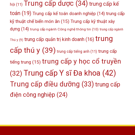
Trung cấp dược
(34)
trung cấp kế
hội
(11)
toán
(19)
Trung cấp kế toán doanh nghiệp
(14)
trung cấp
kỹ thuật chế biến món ăn
(15)
Trung cấp kỹ thuật xây
dựng
(14)
trung cấp ngành Công nghệ thông tin
(10)
trung cấp ngành
trung
trung cấp quản trị kinh doanh
(16)
Thú y
(9)
cấp thú y
(39)
trung cấp
trung cấp tiếng anh
(11)
trung cấp y học cổ truyền
tiếng trung
(15)
Trung cấp Y sĩ Đa khoa
(42)
(32)
Trung cấp điều dưỡng
(33)
trung cấp
điện công nghiệp
(24)