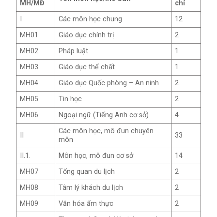
MH/MĐ
chỉ
I
Các môn học chung
12
MH01
Giáo dục chính trị
2
MH02
Pháp luật
1
MH03
Giáo dục thể chất
1
MH04
Giáo dục Quốc phòng – An ninh
2
MH05
Tin học
2
MH06
Ngoại ngữ (Tiếng Anh cơ sở)
4
Các môn học, mô đun chuyên
II
33
môn
II.1.
Môn học, mô đun cơ sở
14
MH07
Tổng quan du lịch
2
MH08
Tâm lý khách du lịch
2
MH09
Văn hóa ẩm thực
2