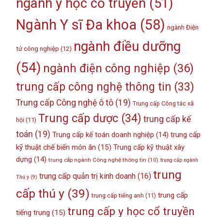
ngành y học cổ truyền
(51)
Ngành Y sĩ Đa khoa
(58)
ngành Điện
ngành điều dưỡng
tử công nghiệp
(12)
(54)
ngành điện công nghiệp
(36)
trung cấp công nghệ thông tin
(33)
Trung cấp Công nghệ ô tô
(19)
Trung cấp Công tác xã
Trung cấp dược
(34)
trung cấp kế
hội
(11)
toán
(19)
Trung cấp kế toán doanh nghiệp
(14)
trung cấp
kỹ thuật chế biến món ăn
(15)
Trung cấp kỹ thuật xây
dựng
(14)
trung cấp ngành Công nghệ thông tin
(10)
trung cấp ngành
trung
trung cấp quản trị kinh doanh
(16)
Thú y
(9)
cấp thú y
(39)
trung cấp
trung cấp tiếng anh
(11)
trung cấp y học cổ truyền
tiếng trung
(15)