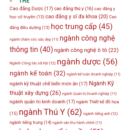
THẺ
Cao đẳng Dược
(17)
cao đẳng thú y
(16)
cao đẳng y
cao đẳng y sĩ đa khoa
(20)
học cổ truyền
(13)
Cao
học trung cấp
(45)
đẳng điều dưỡng
(13)
ngành công nghệ
ngành chăm sóc sắc đẹp
(11)
thông tin
(40)
ngành công nghệ ô tô
(22)
ngành dược
(56)
Ngành Công tác xã hội
(12)
ngành kế toán
(32)
ngành kế toán doanh nghiệp
(11)
Ngành Kỹ
ngành kỹ thuật chế biến món ăn
(17)
thuật xây dựng
(26)
ngành Quản trị Doanh nghiệp
(11)
ngành quản trị kinh doanh
(17)
ngành Thiết kế đồ họa
ngành Thú Y
(62)
(15)
ngành tiếng anh
(12)
ngành tiếng trung
(14)
ngành văn thư hành chính
(11)