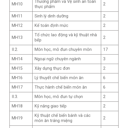
Thương phẩm và Vệ sinh an toàn
MH10
2
thực phẩm
MH11
Sinh lý dinh dưỡng
2
MH12
Kế toán định mức
2
Tổ chức lao động và kỹ thuật nhà
MH13
2
bếp
II.2.
Môn học, mô đun chuyên môn
17
MH14
Ngoại ngữ chuyên ngành
3
MH15
Xây dựng thực đơn
2
MH16
Lý thuyết chế biến món ăn
6
MH17
Thực hành chế biến món ăn
6
II.3.
Môn học, mô đun tự chọn
2
MH18
Kỹ năng giao tiếp
2
Kỹ thuật chế biến bánh và các
MH19
2
món ăn tráng miệng