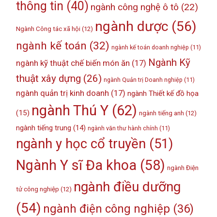
thông tin
(40)
ngành công nghệ ô tô
(22)
ngành dược
(56)
Ngành Công tác xã hội
(12)
ngành kế toán
(32)
ngành kế toán doanh nghiệp
(11)
Ngành Kỹ
ngành kỹ thuật chế biến món ăn
(17)
thuật xây dựng
(26)
ngành Quản trị Doanh nghiệp
(11)
ngành quản trị kinh doanh
(17)
ngành Thiết kế đồ họa
ngành Thú Y
(62)
(15)
ngành tiếng anh
(12)
ngành tiếng trung
(14)
ngành văn thư hành chính
(11)
ngành y học cổ truyền
(51)
Ngành Y sĩ Đa khoa
(58)
ngành Điện
ngành điều dưỡng
tử công nghiệp
(12)
(54)
ngành điện công nghiệp
(36)